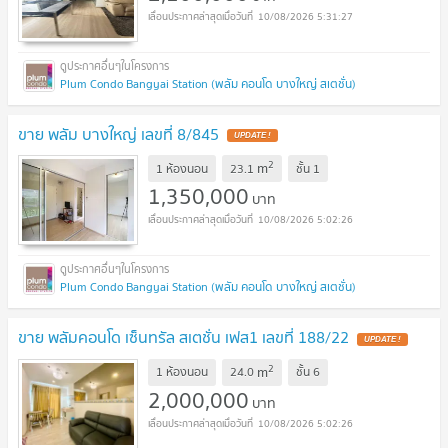
10/08/2026 5:31:27
Plum Condo Bangyai Station (พลัม คอนโด บางใหญ่ สเตชั่น)
ขาย พลัม บางใหญ่ เลขที่ 8/845
2
m
1 ห้องนอน
23.1
ชั้น
1
1,350,000
บาท
10/08/2026 5:02:26
Plum Condo Bangyai Station (พลัม คอนโด บางใหญ่ สเตชั่น)
ขาย พลัมคอนโด เซ็นทรัล สเตชั่น เฟส1 เลขที่ 188/22
2
m
1 ห้องนอน
24.0
ชั้น
6
2,000,000
บาท
10/08/2026 5:02:26