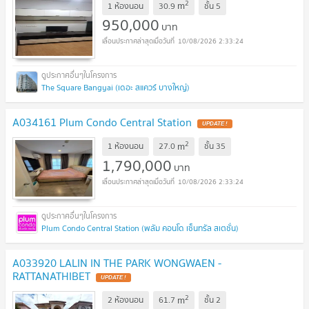
2
m
1 ห้องนอน
30.9
ชั้น
5
950,000
บาท
10/08/2026 2:33:24
The Square Bangyai (เดอะ สแควร์ บางใหญ่)
A034161 Plum Condo Central Station
2
m
1 ห้องนอน
27.0
ชั้น
35
1,790,000
บาท
10/08/2026 2:33:24
Plum Condo Central Station (พลัม คอนโด เซ็นทรัล สเตชั่น)
A033920 LALIN IN THE PARK WONGWAEN -
RATTANATHIBET
2
m
2 ห้องนอน
61.7
ชั้น
2