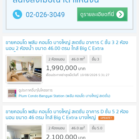
ขายคอนโด พลัม คอนโด บางใหญ่ สเตชั่น อาคาร C ชั้น 3 2 ห้อง
นอน 2 ห้องน้ำ ขนาด 46.00 ตรม ใกล้ Big C Extra
บางใหญ่
2
m
2 ห้องนอน
46.0
ชั้น
3
1,990,000
บาท
10/08/2026 5:31:27
Plum Condo Bangyai Station (พลัม คอนโด บางใหญ่ สเตชั่น)
ขายคอนโด พลัม คอนโด บางใหญ่ สเตชั่น อาคาร D ชั้น 5 2 ห้อง
นอน ขนาด 46 ตรม ใกล้ Big C Extra บางใหญ่
2
m
2 ห้องนอน
46.0
ชั้น
5.0
2,100,000
บาท