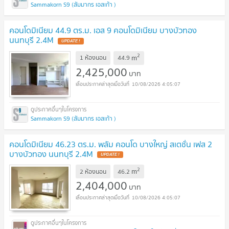
Sammakorn S9 (สัมมากร เอสเก้า )
คอนโดมิเนียม 44.9 ตร.ม. เอส 9 คอนโดมิเนียม บางบัวทอง
นนทบุรี 2.4M
2
m
1 ห้องนอน
44.9
2,425,000
บาท
10/08/2026 4:05:07
Sammakorn S9 (สัมมากร เอสเก้า )
คอนโดมิเนียม 46.23 ตร.ม. พลัม คอนโด บางใหญ่ สเตชั่น เฟส 2
บางบัวทอง นนทบุรี 2.4M
2
m
2 ห้องนอน
46.2
2,404,000
บาท
10/08/2026 4:05:07