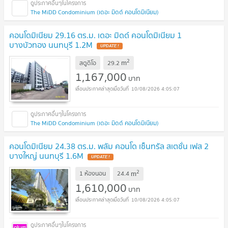
The MiDD Condominium (เดอะ มิดด์ คอนโดมิเนียม)
คอนโดมิเนียม 29.16 ตร.ม. เดอะ มิดด์ คอนโดมิเนียม 1
บางบัวทอง นนทบุรี 1.2M
2
m
สตูดิโอ
29.2
1,167,000
บาท
10/08/2026 4:05:07
The MiDD Condominium (เดอะ มิดด์ คอนโดมิเนียม)
คอนโดมิเนียม 24.38 ตร.ม. พลัม คอนโด เซ็นทรัล สเตชั่น เฟส 2
บางใหญ่ นนทบุรี 1.6M
2
m
1 ห้องนอน
24.4
1,610,000
บาท
10/08/2026 4:05:07