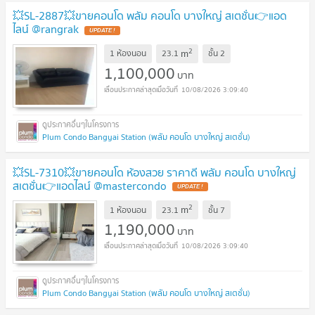
💥SL-2887💥ขายคอนโด พลัม คอนโด บางใหญ่ สเตชั่น👉แอด
ไลน์ @rangrak
2
m
1 ห้องนอน
23.1
ชั้น
2
1,100,000
บาท
10/08/2026 3:09:40
Plum Condo Bangyai Station (พลัม คอนโด บางใหญ่ สเตชั่น)
💥SL-7310💥ขายคอนโด ห้องสวย ราคาดี พลัม คอนโด บางใหญ่
สเตชั่น👉แอดไลน์ @mastercondo
2
m
1 ห้องนอน
23.1
ชั้น
7
1,190,000
บาท
10/08/2026 3:09:40
Plum Condo Bangyai Station (พลัม คอนโด บางใหญ่ สเตชั่น)