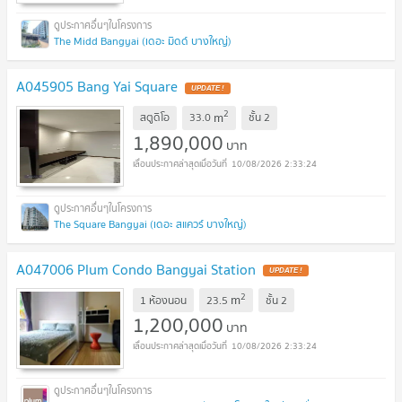
The Midd Bangyai (เดอะ มิดด์ บางใหญ่)
A045905 Bang Yai Square
2
m
สตูดิโอ
33.0
ชั้น
2
1,890,000
บาท
10/08/2026 2:33:24
The Square Bangyai (เดอะ สแควร์ บางใหญ่)
A047006 Plum Condo Bangyai Station
2
m
1 ห้องนอน
23.5
ชั้น
2
1,200,000
บาท
10/08/2026 2:33:24