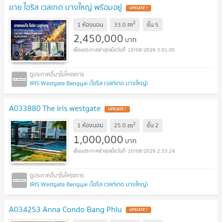
ขาย ไอริส เวสเกต บางใหญ่ พร้อมอยู่
2
m
1 ห้องนอน
33.0
ชั้น
5
2,450,000
บาท
10/08/2026 3:01:05
IRIS Westgate Bangyai (ไอริส เวสท์เกต บางใหญ่)
A033880 The Iris westgate
2
m
1 ห้องนอน
25.0
ชั้น
2
1,000,000
บาท
10/08/2026 2:33:24
IRIS Westgate Bangyai (ไอริส เวสท์เกต บางใหญ่)
A034253 Anna Condo Bang Phlu