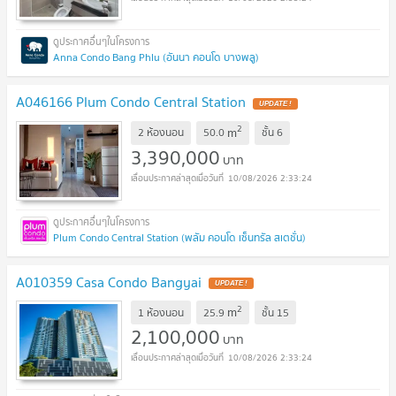
Anna Condo Bang Phlu (อันนา คอนโด บางพลู)
A046166 Plum Condo Central Station
2
m
2 ห้องนอน
50.0
ชั้น
6
3,390,000
บาท
10/08/2026 2:33:24
Plum Condo Central Station (พลัม คอนโด เซ็นทรัล สเตชั่น)
A010359 Casa Condo Bangyai
2
m
1 ห้องนอน
25.9
ชั้น
15
2,100,000
บาท
10/08/2026 2:33:24