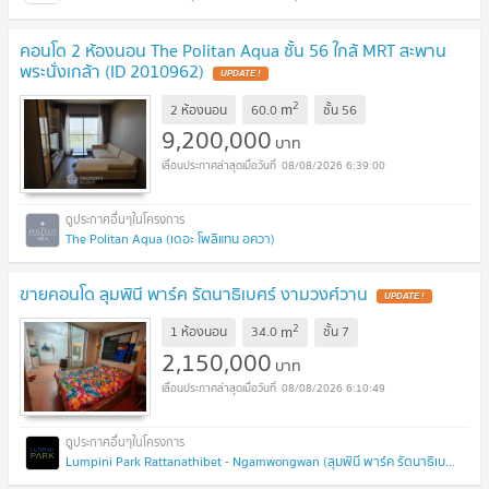
คอนโด 2 ห้องนอน The Politan Aqua ชั้น 56 ใกล้ MRT สะพาน
พระนั่งเกล้า (ID 2010962)
2
m
2 ห้องนอน
60.0
ชั้น
56
9,200,000
บาท
08/08/2026 6:39:00
The Politan Aqua (เดอะ โพลิแทน อควา)
ขายคอนโด ลุมพินี พาร์ค รัตนาธิเบศร์ งามวงศ์วาน
2
m
1 ห้องนอน
34.0
ชั้น
7
2,150,000
บาท
08/08/2026 6:10:49
Lumpini Park Rattanathibet - Ngamwongwan (ลุมพินี พาร์ค รัตนาธิเบศร์ - งามวงศ์วาน)