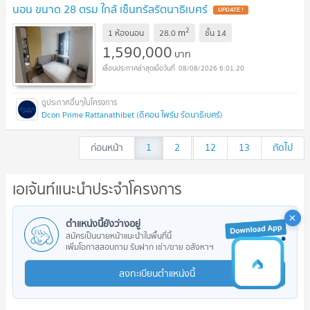
นอน ขนาด 28 ตรม ใกล้ เซ็นทรัลรัตนาธิเบศร์
2
m
1 ห้องนอน
28.0
ชั้น
14
1,590,000
บาท
08/08/2026 6:01:20
Dcon Prime Rattanathibet (ดีคอน ไพร์ม รัตนาธิเบศร์)
ก่อนหน้า
1
2
...
12
13
ถัดไป
เอเจ้นท์แนะนำประจำโครงการ
ตำแหน่งนี้ยังว่างอยู่
สมัครเป็นนายหน้าแนะนำในพื้นที่นี้
เพิ่มโอกาสสอบถาม รับฝาก เช่า/ขาย อสังหาฯ
ลงทะเบียนตำแหน่งนี้