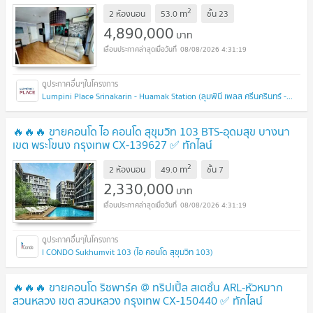
ทักไลน์ @connexproperty ตอบทันที ทีมงานมืออาชีพ ✅ 🔥🔥🔥
2
m
2 ห้องนอน
53.0
ชั้น
23
UPDATE !
4,890,000
บาท
08/08/2026 4:31:19
Lumpini Place Srinakarin - Huamak Station (ลุมพินี เพลส ศรีนครินทร์ - หัวหมาก สเตชั่น)
🔥🔥🔥 ขายคอนโด ไอ คอนโด สุขุมวิท 103 BTS-อุดมสุข บางนา
เขต พระโขนง กรุงเทพ CX-139627 ✅ ทักไลน์
@connexproperty ตอบทันที ทีมงานมืออาชีพ ✅ 🔥🔥🔥
UPDATE
2
m
2 ห้องนอน
49.0
ชั้น
7
!
2,330,000
บาท
08/08/2026 4:31:19
I CONDO Sukhumvit 103 (ไอ คอนโด สุขุมวิท 103)
🔥🔥🔥 ขายคอนโด ริชพาร์ค @ ทริปเปิ้ล สเตชั่น ARL-หัวหมาก
สวนหลวง เขต สวนหลวง กรุงเทพ CX-150440 ✅ ทักไลน์