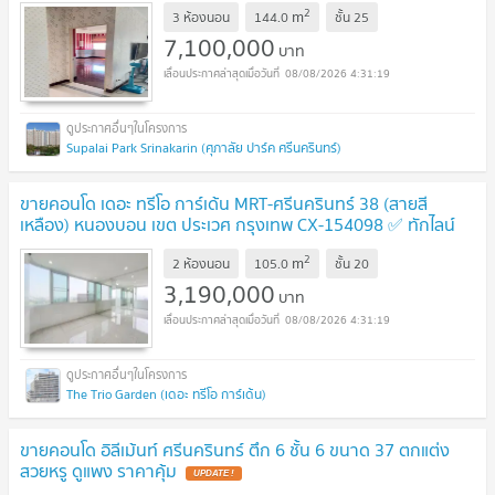
2
m
อาชีพ ✅ 🔥🔥🔥
3 ห้องนอน
144.0
ชั้น
25
UPDATE !
7,100,000
บาท
08/08/2026 4:31:19
Supalai Park Srinakarin (ศุภาลัย ปาร์ค ศรีนครินทร์)
ขายคอนโด เดอะ ทรีโอ การ์เด้น MRT-ศรีนครินทร์ 38 (สายสี
เหลือง) หนองบอน เขต ประเวศ กรุงเทพ CX-154098 ✅ ทักไลน์
@connexproperty ตอบทันที ทีมงานมืออาชีพ ✅
UPDATE !
2
m
2 ห้องนอน
105.0
ชั้น
20
3,190,000
บาท
08/08/2026 4:31:19
The Trio Garden (เดอะ ทรีโอ การ์เด้น)
ขายคอนโด อิลีเม้นท์ ศรีนครินทร์ ตึก 6 ชั้น 6 ขนาด 37 ตกแต่ง
สวยหรู ดูแพง ราคาคุ้ม
UPDATE !