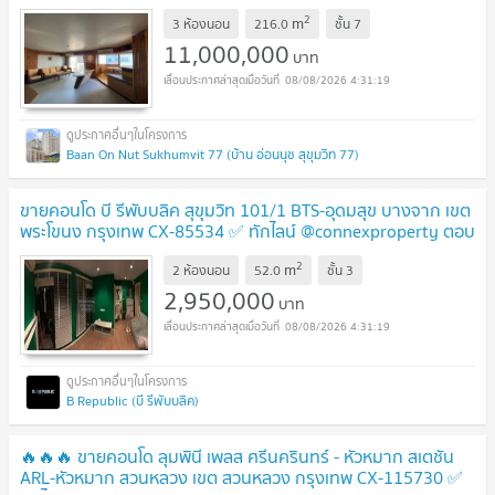
@connexproperty ตอบทันที ทีมงานมืออาชีพ ✅ 🔥🔥🔥
UPDATE
2
m
3 ห้องนอน
216.0
ชั้น
7
!
11,000,000
บาท
08/08/2026 4:31:19
Baan On Nut Sukhumvit 77 (บ้าน อ่อนนุช สุขุมวิท 77)
ขายคอนโด บี รีพับบลิค สุขุมวิท 101/1 BTS-อุดมสุข บางจาก เขต
พระโขนง กรุงเทพ CX-85534 ✅ ทักไลน์ @connexproperty ตอบ
ทันที ทีมงานมืออาชีพ ✅
UPDATE !
2
m
2 ห้องนอน
52.0
ชั้น
3
2,950,000
บาท
08/08/2026 4:31:19
B Republic (บี รีพับบลิค)
🔥🔥🔥 ขายคอนโด ลุมพินี เพลส ศรีนครินทร์ - หัวหมาก สเตชัน
ARL-หัวหมาก สวนหลวง เขต สวนหลวง กรุงเทพ CX-115730 ✅