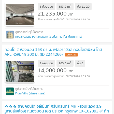
2
m
6 ห้องนอน
353.9
ชั้น
11-20
21,235,000
บาท
08/08/2026 4:39:00
Royal Castle Pattanakarn (รอยัล คาสเทิล พัฒนาการ)
คอนโด 2 ห้องนอน 163 ตร.ม. เฟลอราวิลล์ คอนโดมิเนียม ใกล้
ARL หัวหมาก 300 ม. (ID 2244266)
UPDATE !
2
m
2 ห้องนอน
163.0
ชั้น
8
14,000,000
บาท
08/08/2026 4:39:00
Flora Ville (ฟลอร่า วิลล์)
🔥🔥🔥 ขายคอนโด อิลีเม้นท์ ศรีนครินทร์ MRT-สวนหลวง ร.9
(สายสีเหลือง) หนองบอน เขต ประเวศ กรุงเทพ CX-102093 ✅ ทัก