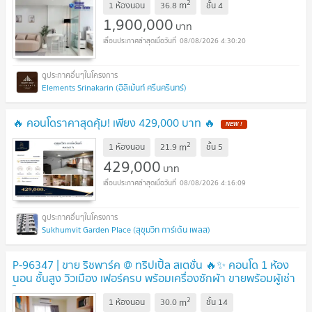
2
m
1 ห้องนอน
36.8
ชั้น
4
1,900,000
บาท
08/08/2026 4:30:20
Elements Srinakarin (อิลิเม้นท์ ศรีนครินทร์)
🔥 คอนโดราคาสุดคุ้ม! เพียง 429,000 บาท 🔥
NEW !
2
m
1 ห้องนอน
21.9
ชั้น
5
429,000
บาท
08/08/2026 4:16:09
Sukhumvit Garden Place (สุขุมวิท การ์เด้น เพลส)
P-96347 | ขาย ริชพาร์ค @ ทริปเปิ้ล สเตชั่น 🔥✨ คอนโด 1 ห้อง
นอน ชั้นสูง วิวเมือง เฟอร์ครบ พร้อมเครื่องซักผ้า ขายพร้อมผู้เช่า
ใกล้ Airport Rail Link
UPDATE !
2
m
1 ห้องนอน
30.0
ชั้น
14