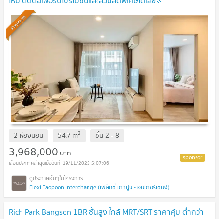
ใหม่ ติดต่อเพื่อรับโปรโมชั่นและส่วนลดพิเศษได้เลย🎉
Premium
2
2 ห้องนอน
54.7
m
ชั้น
2 - 8
3,968,000
บาท
19/11/2025 5:07:06
Flexi Taopoon Interchange (เฟล็กซี่ เตาปูน - อินเตอร์เชนจ์)
Rich Park Bangson 1BR ชั้นสูง ใกล้ MRT/SRT ราคาคุ้ม ต่ำกว่า