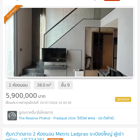
Premium
2
1 ห้องนอน
38.0
m
ชั้น
9
5,900,000
บาท
25/07/2026 10:00:45
The Reserve Phahol - Pradipat (เดอะ รีเซิร์ฟ พหล - ประดิพัทธ์)
คุ้มกว่าตลาด 2 ห้องนอน Metris Ladprao ระเบียงใหญ่ ผู้เช่า
พร้อม - U5734281