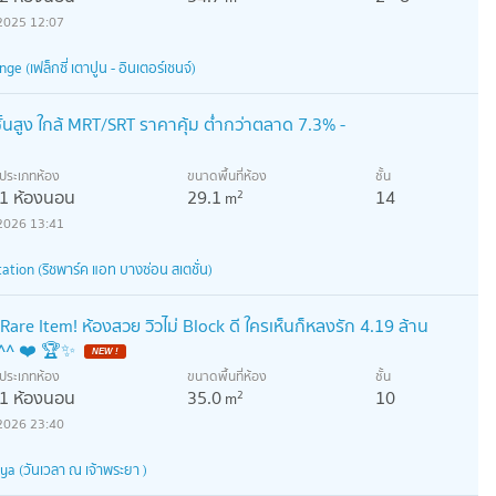
2025 12:07
e (เฟล็กซี่ เตาปูน - อินเตอร์เชนจ์)
้นสูง ใกล้ MRT/SRT ราคาคุ้ม ต่ำกว่าตลาด 7.3% -
ประเภทห้อง
ขนาดพื้นที่ห้อง
ชั้น
1 ห้องนอน
29.1
14
2
m
2026 13:41
tion (ริชพาร์ค แอท บางซ่อน สเตชั่น)
are Item! ห้องสวย วิวไม่ Block ดี ใครเห็นก็หลงรัก 4.19 ล้าน
ะ ^^ ❤️ 🏆✨
NEW !
ประเภทห้อง
ขนาดพื้นที่ห้อง
ชั้น
1 ห้องนอน
35.0
10
2
m
2026 23:40
 (วันเวลา ณ เจ้าพระยา )