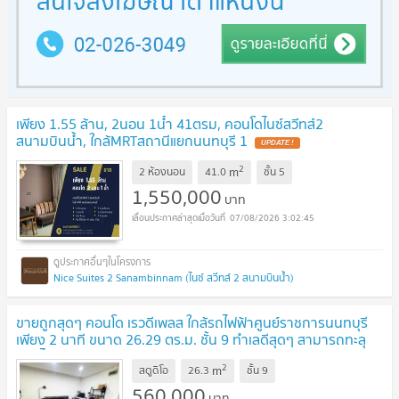
เพียง 1.55 ล้าน, 2นอน 1น้ำ 41ตรม, คอนโดไนซ์สวีทส์2
สนามบินน้ำ, ใกล้MRTสถานีแยกนนทบุรี 1
UPDATE !
2
m
2 ห้องนอน
41.0
ชั้น
5
1,550,000
บาท
07/08/2026 3:02:45
Nice Suites 2 Sanambinnam (ไนซ์ สวีทส์ 2 สนามบินน้ำ)
ขายถูกสุดๆ คอนโด เรวดีเพลส ใกล้รถไฟฟ้าศูนย์ราชการนนทบุรี
เพียง 2 นาที ขนาด 26.29 ตร.ม. ชั้น 9 ทำเลดีสุดๆ สามารถทะลุ
ออกได้หลายเส้นทาง
UPDATE !
2
m
สตูดิโอ
26.3
ชั้น
9
560,000
บาท