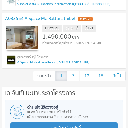
Supalai Vista @ Tiwanon Intersection (ศุภาลัย วิสต้า แยกติวานนท์)
A033554 A Space Me Rattanathibet
UPDATE !
2
m
1 ห้องนอน
25.0
ชั้น
21
1,490,000
บาท
07/08/2026 2:40:48
A Space Me Rattanathibet (เอ สเปซ มี รัตนาธิเบศร์)
ก่อนหน้า
1
2
...
17
18
ถัดไป
เอเจ้นท์แนะนำประจำโครงการ
ตำแหน่งนี้ยังว่างอยู่
สมัครเป็นนายหน้าแนะนำในพื้นที่นี้
เพิ่มโอกาสสอบถาม รับฝาก เช่า/ขาย อสังหาฯ
ลงทะเบียนตำแหน่งนี้