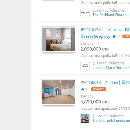
07/08/
The Parkland Charan - Pi
#SC13032 📌 ขาย | 🟦🟨ลุมพิ
@𝒔𝒆𝒄𝒓𝒆𝒕𝒑𝒓𝒐𝒑𝒆𝒓𝒕𝒚 🔥✨
ราคาขาย
2,099,000
บาท
07/08/
Lumpini Place Borom Rat
#SC14833​​ ​​ 📌 ขาย | 🟦🟨ทิพย์
🔥✨
ราคาขาย
3,890,000
บาท
07/08/
Thippharoek Condomini