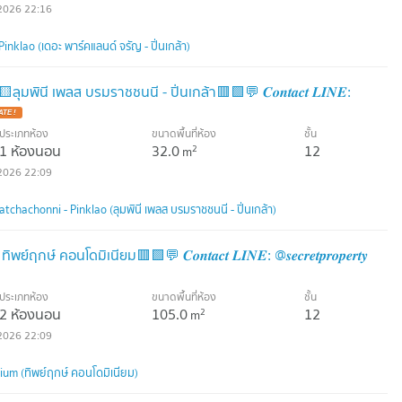
2026 22:16
nklao (เดอะ พาร์คแลนด์ จรัญ - ปิ่นเกล้า)
นี เพลส บรมราชชนนี - ปิ่นเกล้า​🟥🟩💬 𝑪𝒐𝒏𝒕𝒂𝒄𝒕 𝑳𝑰𝑵𝑬:
ประเภทห้อง
ขนาดพื้นที่ห้อง
ชั้น
1 ห้องนอน
32.0
12
2
m
2026 22:09
chachonni - Pinklao (ลุมพินี เพลส บรมราชชนนี - ปิ่นเกล้า)
ฤกษ์ คอนโดมิเนียม​​🟥🟩💬 𝑪𝒐𝒏𝒕𝒂𝒄𝒕 𝑳𝑰𝑵𝑬: @𝒔𝒆𝒄𝒓𝒆𝒕𝒑𝒓𝒐𝒑𝒆𝒓𝒕𝒚
ประเภทห้อง
ขนาดพื้นที่ห้อง
ชั้น
2 ห้องนอน
105.0
12
2
m
2026 22:09
um (ทิพย์ฤกษ์ คอนโดมิเนียม)