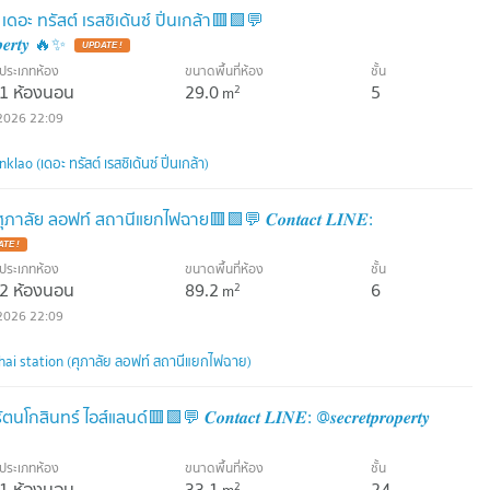
 ทรัสต์ เรสซิเด้นซ์ ปิ่นเกล้า​🟥🟩💬
𝒑𝒆𝒓𝒕𝒚 🔥✨
ประเภทห้อง
ขนาดพื้นที่ห้อง
ชั้น
1 ห้องนอน
29.0
5
2
m
2026 22:09
ao (เดอะ ทรัสต์ เรสซิเด้นซ์ ปิ่นเกล้า)
าลัย ลอฟท์ สถานีแยกไฟฉาย🟥🟩💬 𝑪𝒐𝒏𝒕𝒂𝒄𝒕 𝑳𝑰𝑵𝑬:
ประเภทห้อง
ขนาดพื้นที่ห้อง
ชั้น
2 ห้องนอน
89.2
6
2
m
2026 22:09
Chai station (ศุภาลัย ลอฟท์ สถานีแยกไฟฉาย)
นทร์ ไอส์แลนด์🟥🟩💬 𝑪𝒐𝒏𝒕𝒂𝒄𝒕 𝑳𝑰𝑵𝑬: @𝒔𝒆𝒄𝒓𝒆𝒕𝒑𝒓𝒐𝒑𝒆𝒓𝒕𝒚
ประเภทห้อง
ขนาดพื้นที่ห้อง
ชั้น
1 ห้องนอน
33.1
24
2