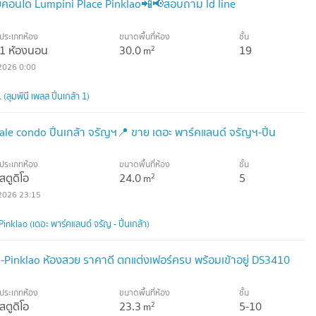
อนโด Lumpini Place Pinklao📲📢สอบถาม ld line
ประเภทห้อง
ขนาดพื้นที่ห้อง
ชั้น
1 ห้องนอน
30.0
19
2
m
2026 0:00
ลุมพินี เพลส ปิ่นเกล้า 1)
ale condo ปิ่นเกล้า จรัญฯ📍 ขาย เดอะ พาร์คแลนด์ จรัญฯ-ปิ่น
ประเภทห้อง
ขนาดพื้นที่ห้อง
ชั้น
สตูดิโอ
24.0
5
2
m
2026 23:15
nklao (เดอะ พาร์คแลนด์ จรัญ - ปิ่นเกล้า)
Pinklao ห้องสวย ราคาดี ตกแต่งเฟอร์ครบ พร้อมเข้าอยู่ DS3410
ประเภทห้อง
ขนาดพื้นที่ห้อง
ชั้น
สตูดิโอ
23.3
5-10
2
m