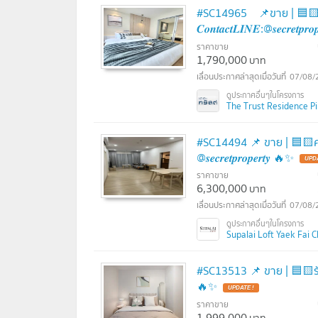
#SC14965 📌ขาย | 🟦🟨เดอะ
𝑪𝒐𝒏𝒕𝒂𝒄𝒕𝑳𝑰𝑵𝑬:@𝒔𝒆𝒄𝒓𝒆𝒕𝒑𝒓
ราคาขาย
1,790,000
บาท
07/08/
The Trust Residence Pinkl
#SC1449​​4 📌 ขาย | 🟦🟨ศุภ
@𝒔𝒆𝒄𝒓𝒆𝒕𝒑𝒓𝒐𝒑𝒆𝒓𝒕𝒚 🔥✨
ราคาขาย
6,300,000
บาท
07/08/
Supalai Loft Yaek Fai 
#SC13513​​ 📌 ขาย | 🟦🟨รัตนโกสิ
🔥✨
ราคาขาย
1,999,000