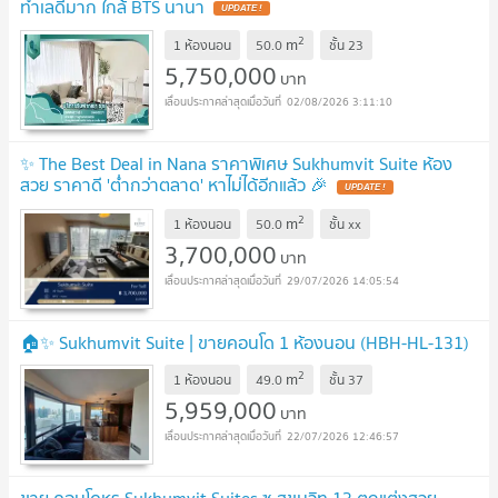
ทำเลดีมาก ใกล้ BTS นานา
UPDATE !
2
m
1 ห้องนอน
50.0
ชั้น
23
5,750,000
บาท
02/08/2026 3:11:10
✨ The Best Deal in Nana ราคาพิเศษ Sukhumvit Suite ห้อง
สวย ราคาดี 'ต่ำกว่าตลาด' หาไม่ได้อีกแล้ว 🎉
UPDATE !
2
m
1 ห้องนอน
50.0
ชั้น
xx
3,700,000
บาท
29/07/2026 14:05:54
🏠✨ Sukhumvit Suite | ขายคอนโด 1 ห้องนอน (HBH-HL-131)
2
m
1 ห้องนอน
49.0
ชั้น
37
5,959,000
บาท
22/07/2026 12:46:57