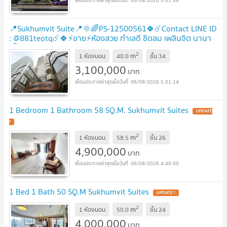
06/08/2026 5:01:54
📍Sukhumvit Suite📍🌞🌈PS-12500561🍀☄️Contact LINE ID
: @881teotq☄️🍀⚡ขาย⚡ห้องสวย ทำเลดี ชิดลม เพลินจิต นานา
อโศก สุขุมวิท🚅BTS นานา
UPDATE !
2
m
1 ห้องนอน
40.0
ชั้น
34
3,100,000
บาท
06/08/2026 5:01:14
1 Bedroom 1 Bathroom 58 SQ.M. Sukhumvit Suites
UPDATE
!
2
m
1 ห้องนอน
58.5
ชั้น
26
4,900,000
บาท
06/08/2026 4:40:00
1 Bed 1 Bath 50 SQ.M Sukhumvit Suites
UPDATE !
2
m
1 ห้องนอน
50.0
ชั้น
24
4,000,000
บาท