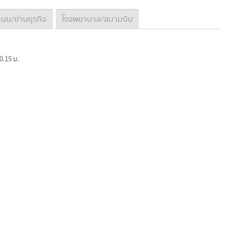
นน/ย่านธุรกิจ
โรงพยาบาล/สนามบิน
 0.15 ม.