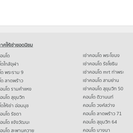
าศให้เช่ายอดนิยม
เช่าคอนโด พระโขนง
คอนโด
เช่าคอนโด รัชโยธิน
ดใกล้จุฬา
เช่าคอนโด mrt ท่าพระ
โด พระราม 9
เช่าคอนโด สามย่าน
โด ลาดพร้าว
เช่าคอนโด สุขุมวิท 50
คอนโด รามคําแหง
คอนโด ติวานนท์
คอนโด สุขุมวิท
คอนโด วงศ์สว่าง
ดให้เช่า อ่อนนุช
คอนโด ลาดพร้าว 71
คอนโด รัชดา
คอนโด สุขุมวิท 64
คอนโด แจ้งวัฒนะ
คอนโด บางนา
าคอนโด สะพานควาย