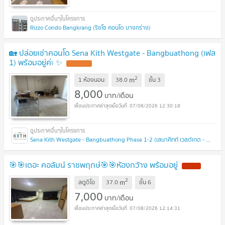
Rizzo Condo Bangkrang (ริซโซ คอนโด บางกร่าง)
🏡 ปล่อยเช่าคอนโด Sena Kith Westgate - Bangbuathong (เฟส
1) พร้อมอยู่ค่ะ ✨
UPDATE !
2
m
1 ห้องนอน
38.0
ชั้น
3
8,000
บาท/เดือน
07/08/2026 12:30:18
Sena Kith Westgate - Bangbuathong Phase 1-2 (เสนาคิทท์ เวสต์เกต - บางบัวทอง เฟส 1-2 )
🎯🎯เดอะ คอลัมน์ ราชพฤกษ์🎯🎯ห้องกว้าง พร้อมอยู่
NEW !
2
m
สตูดิโอ
37.0
ชั้น
6
7,000
บาท/เดือน
07/08/2026 12:14:31