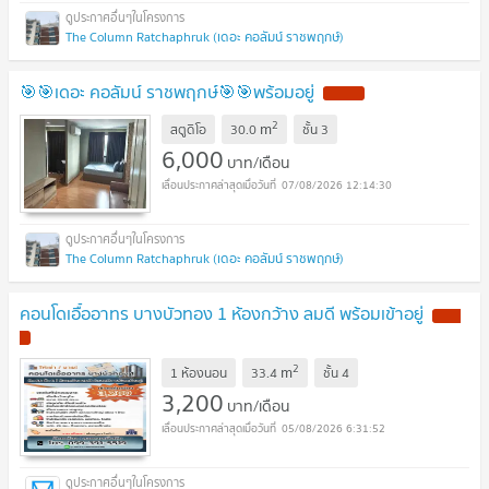
The Column Ratchaphruk (เดอะ คอลัมน์ ราชพฤกษ์)
🎯🎯เดอะ คอลัมน์ ราชพฤกษ์🎯🎯พร้อมอยู่
NEW !
2
m
สตูดิโอ
30.0
ชั้น
3
6,000
บาท/เดือน
07/08/2026 12:14:30
The Column Ratchaphruk (เดอะ คอลัมน์ ราชพฤกษ์)
คอนโดเอื้ออาทร บางบัวทอง 1 ห้องกว้าง ลมดี พร้อมเข้าอยู่
NEW
!
2
m
1 ห้องนอน
33.4
ชั้น
4
3,200
บาท/เดือน
05/08/2026 6:31:52