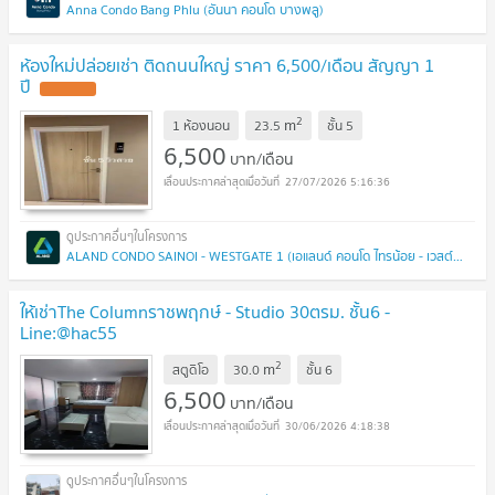
Anna Condo Bang Phlu (อันนา คอนโด บางพลู)
ห้องใหม่ปล่อยเช่า ติดถนนใหญ่ ราคา 6,500/เดือน สัญญา 1
ปี
UPDATE !
2
m
1 ห้องนอน
23.5
ชั้น
5
6,500
บาท/เดือน
27/07/2026 5:16:36
ALAND CONDO SAINOI - WESTGATE 1 (เอแลนด์ คอนโด ไทรน้อย - เวสต์เกต 1)
ให้เช่าThe Columnราชพฤกษ์ - Studio 30ตรม. ชั้น6 -
Line:@hac55
2
m
สตูดิโอ
30.0
ชั้น
6
6,500
บาท/เดือน
30/06/2026 4:18:38