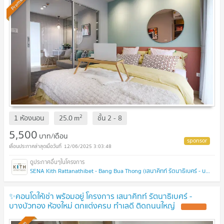
Premium
2
1 ห้องนอน
25.0
m
ชั้น
2 - 8
5,500
บาท/เดือน
12/06/2025 3:03:48
SENA Kith Rattanathibet - Bang Bua Thong (เสนาคิทท์ รัตนาธิเบศร์ - บางบัวทอง)
✨คอนโดให้เช่า พร้อมอยู่ โครงการ เสนาคิทท์ รัตนาธิเบศร์ -
บางบัวทอง ห้องใหม่ ตกแต่งครบ ทำเลดี ติดถนนใหญ่
UPDATE !