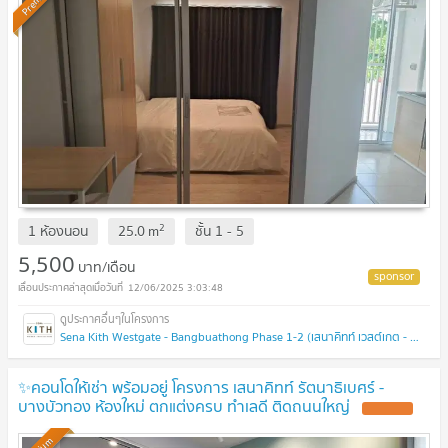
2
1 ห้องนอน
25.0
m
ชั้น
1 - 5
5,500
บาท/เดือน
12/06/2025 3:03:48
Sena Kith Westgate - Bangbuathong Phase 1-2 (เสนาคิทท์ เวสต์เกต - บางบัวทอง เฟส 1-2 )
✨คอนโดให้เช่า พร้อมอยู่ โครงการ เสนาคิทท์ รัตนาธิเบศร์ -
บางบัวทอง ห้องใหม่ ตกแต่งครบ ทำเลดี ติดถนนใหญ่
UPDATE !