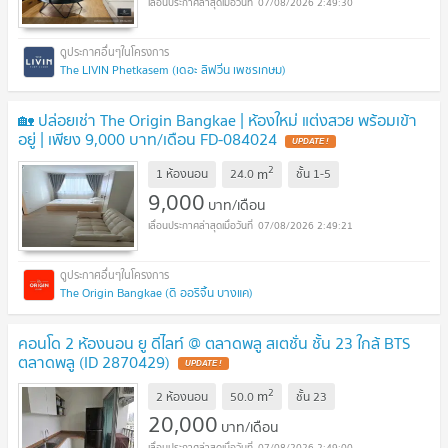
07/08/2026 2:49:30
The LIVIN Phetkasem (เดอะ ลิฟวิ่น เพชรเกษม)
🏡 ปล่อยเช่า The Origin Bangkae | ห้องใหม่ แต่งสวย พร้อมเข้า
อยู่ | เพียง 9,000 บาท/เดือน FD-084024
UPDATE !
2
m
1 ห้องนอน
24.0
ชั้น
1-5
9,000
บาท/เดือน
07/08/2026 2:49:21
The Origin Bangkae (ดิ ออริจิ้น บางแค)
คอนโด 2 ห้องนอน ยู ดีไลท์ @ ตลาดพลู สเตชั่น ชั้น 23 ใกล้ BTS
ตลาดพลู (ID 2870429)
UPDATE !
2
m
2 ห้องนอน
50.0
ชั้น
23
20,000
บาท/เดือน
07/08/2026 2:49:00