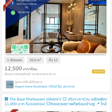
Exclusive
2
1 ห้องนอน
26.0
m
ชั้น
15
12,500
บาท/เดือน
04/08/2026 6:56:10
Regent Home Wutthakat ( รีเจ้นท์ โฮม วุฒากาศ)
🏢 The Base Phetkasem ปล่อยเช่า! 💥 ปรับราคาด่วน เหลือเพียง
11,000 บาท รีบจองก่อน! 💥ห้องสวยสภาพดีพร้อมเข้าอยู่ 📍 ใกล้
MRT เพชรเกษม 48 เดินทางสะดวก‼️
UPDATE !