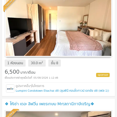
Standard
2
1 ห้องนอน
30.0
m
ชั้น
8
6,500
บาท/เดือน
05/08/2026 1:12:46
Lumpini Condotown Ekachai 48 (ลุมพินี คอนโดทาวน์ เอกชัย 48 (เฟส 1))
🍀 ให้เช่า เดอะ ลิฟวิ่น เพชรเกษม Mrtสถานีภาษีเจริญ🍀
Standard