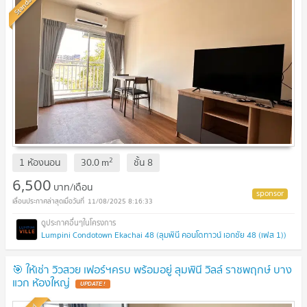
Standard
2
1 ห้องนอน
30.0
m
ชั้น
8
6,500
บาท/เดือน
11/08/2025 8:16:33
Lumpini Condotown Ekachai 48 (ลุมพินี คอนโดทาวน์ เอกชัย 48 (เฟส 1))
🎯 ให้เช่า วิวสวย เฟอร์ฯครบ พร้อมอยู่ ลุมพินี วิลล์ ราชพฤกษ์ บาง
แวก ห้องใหญ่
UPDATE !