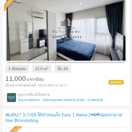
Standard
2
1 ห้องนอน
32.0
m
ชั้น
26
11,000
บาท/เดือน
29/07/2026 10:18:17
Aspire Sathorn - Ratchapruek (แอสปาย สาทร - ราชพฤกษ์)
#b4927 3/7/69 ให้เช่าคอนโด Ease 1 Rama 2📲📢สอบถาม ld
line @condoboy