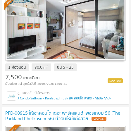
2
1 ห้องนอน
30.0
m
ชั้น
5 - 25
7,500
บาท/เดือน
26/04/2026 12:01:21
J Condo Sathorn - Kanlapaphruek (เจ คอนโด สาทร - กัลปพฤกษ์)
PFD-08915 ให้เช่าคอนโด เดอะ พาร์คแลนด์ เพชรเกษม 56 (The
Parkland Phetkasem 56) บิ้วอินใหม่แต่งสวย
UPDATE !