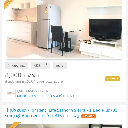
2
1 ห้องนอน
30.0
m
ชั้น
7
8,000
บาท/เดือน
05/08/2026 1:12:46
Metro Park Sathorn (เมโทร พาร์ค สาทร )
🎯[ปล่อยเช่า/For Rent] Life Sathorn Sierra - 1 Bed Plus (35
sqm) 🌿 ห้องสวย วิวดี ใกล้ BTS ตลาดพลู
UPDATE !