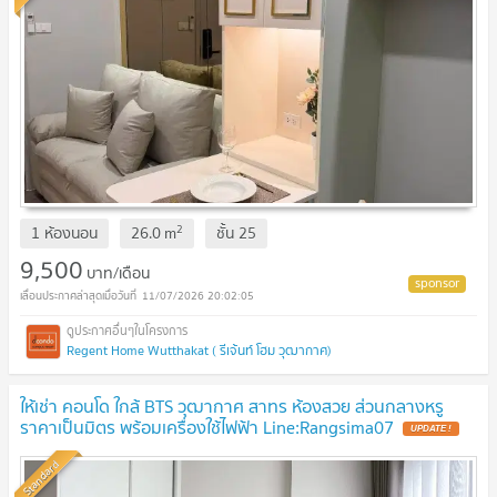
2
1 ห้องนอน
26.0
m
ชั้น
25
9,500
บาท/เดือน
11/07/2026 20:02:05
Regent Home Wutthakat ( รีเจ้นท์ โฮม วุฒากาศ)
ให้เช่า คอนโด ใกล้ BTS วุฒากาศ สาทร ห้องสวย ส่วนกลางหรู
ราคาเป็นมิตร พร้อมเครื่องใช้ไฟฟ้า Line:Rangsima07
UPDATE !
Standard