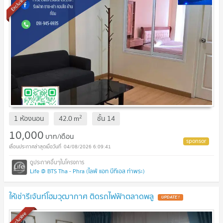
Exclusive
2
1 ห้องนอน
42.0
m
ชั้น
14
10,000
บาท/เดือน
04/08/2026 6:09:41
Life @ BTS Tha - Phra (ไลฟ์ แอท บีทีเอส ท่าพระ)
ให้เช่ารีเจ้นท์โฮมวุฒากาศ ติดรถไฟฟ้าตลาดพลู
UPDATE !
Exclusive