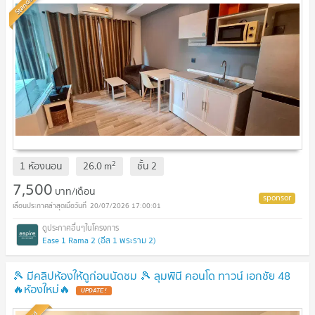
Standard
2
1 ห้องนอน
26.0
m
ชั้น
2
7,500
บาท/เดือน
20/07/2026 17:00:01
Ease 1 Rama 2 (อีส 1 พระราม 2)
🎾 มีคลิปห้องให้ดูก่อนนัดชม 🎾 ลุมพินี คอนโด ทาวน์ เอกชัย 48
🔥ห้องใหม่🔥
UPDATE !