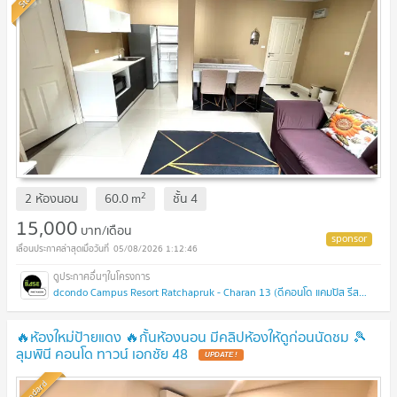
2
2 ห้องนอน
60.0
m
ชั้น
4
15,000
บาท/เดือน
05/08/2026 1:12:46
dcondo Campus Resort Ratchapruk - Charan 13 (ดีคอนโด แคมปัส รีสอร์ท ราชพฤกษ์ - จรัญฯ 13)
🔥ห้องใหม่ป้ายแดง 🔥กั้นห้องนอน มีคลิปห้องให้ดูก่อนนัดชม 🎾
ลุมพินี คอนโด ทาวน์ เอกชัย 48
UPDATE !
Standard