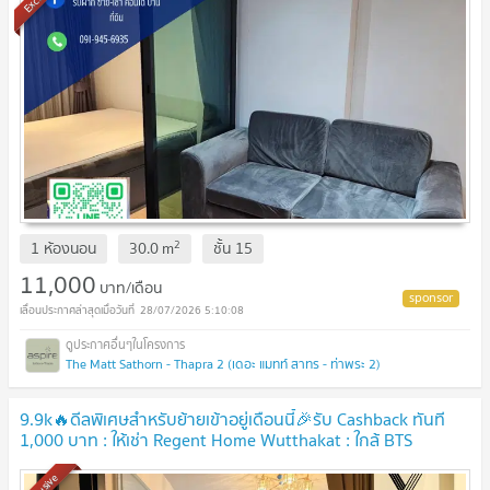
2
1 ห้องนอน
30.0
m
ชั้น
15
11,000
บาท/เดือน
28/07/2026 5:10:08
The Matt Sathorn - Thapra 2 (เดอะ แมทท์ สาทร - ท่าพระ 2)
9.9k🔥ดีลพิเศษสำหรับย้ายเข้าอยู่เดือนนี้🎉รับ Cashback ทันที
1,000 บาท : ให้เช่า Regent Home Wutthakat : ใกล้ BTS
วุฒากาศ เพียง 180 เมตร
UPDATE !