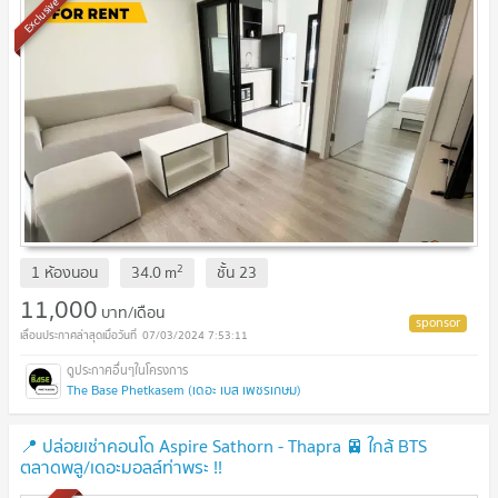
Exclusive
2
1 ห้องนอน
34.0
m
ชั้น
23
11,000
บาท/เดือน
07/03/2024 7:53:11
The Base Phetkasem (เดอะ เบส เพชรเกษม)
📍 ปล่อยเช่าคอนโด Aspire Sathorn - Thapra 🚈 ใกล้ BTS
ตลาดพลู/เดอะมอลล์ท่าพระ !!