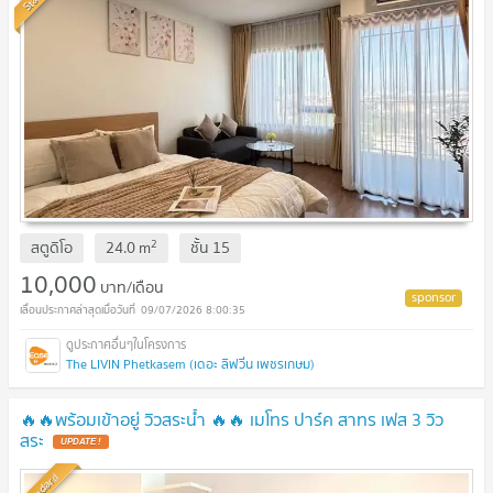
2
สตูดิโอ
24.0
m
ชั้น
15
10,000
บาท/เดือน
09/07/2026 8:00:35
The LIVIN Phetkasem (เดอะ ลิฟวิ่น เพชรเกษม)
🔥🔥พร้อมเข้าอยู่ วิวสระน้ำ 🔥🔥 เมโทร ปาร์ค สาทร เฟส 3 วิว
สระ
UPDATE !
Standard