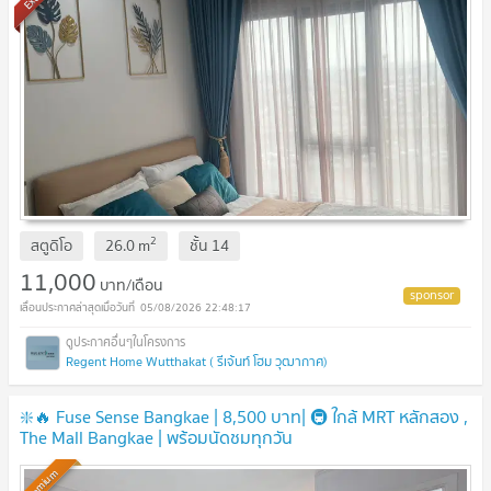
2
สตูดิโอ
26.0
m
ชั้น
14
11,000
บาท/เดือน
05/08/2026 22:48:17
Regent Home Wutthakat ( รีเจ้นท์ โฮม วุฒากาศ)
❇️🔥 Fuse Sense Bangkae | 8,500 บาท| 🚇 ใกล้ MRT หลักสอง ,
The Mall Bangkae | พร้อมนัดชมทุกวัน
Premium