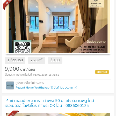
Exclusive
2
1 ห้องนอน
26.0
m
ชั้น
33
9,900
บาท/เดือน
06/08/2026 15:31:58
Regent Home Wutthakat ( รีเจ้นท์ โฮม วุฒากาศ)
📌 เช่า แอสปาย สาทร - ท่าพระ 50 ม. bts ตลาดพลู ใกล้
เดอะมอลล์ ไลฟ์สโตร์ ท่าพระ OK ไลน์ - 0886060125