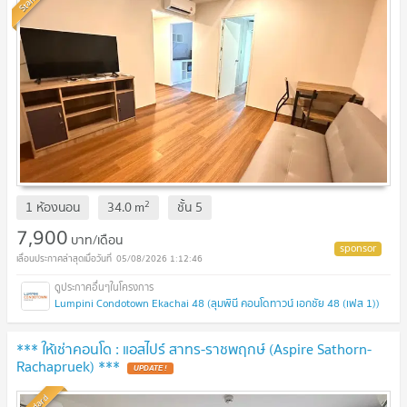
2
1 ห้องนอน
34.0
m
ชั้น
5
7,900
บาท/เดือน
05/08/2026 1:12:46
Lumpini Condotown Ekachai 48 (ลุมพินี คอนโดทาวน์ เอกชัย 48 (เฟส 1))
*** ให้เช่าคอนโด : แอสไปร์ สาทร-ราชพฤกษ์ (Aspire Sathorn-
Rachapruek) ***
UPDATE !