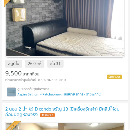
2
สตูดิโอ
26.0
m
ชั้น
31
9,500
บาท/เดือน
31/07/2026 11:20:31
Aspire Sathorn - Ratchapruek (แอสปาย สาทร - ราชพฤกษ์)
2 นอน 2 น้ำ 😊 D condo จรัญ 13 (มีเครื่องซักผ้า) มีคลิปให้ชม
ก่อนนัดดูห้องจริง
UPDATE !
Standard