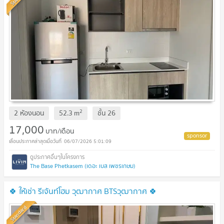
2
2 ห้องนอน
52.3
m
ชั้น
26
17,000
บาท/เดือน
06/07/2026 5:01:09
The Base Phetkasem (เดอะ เบส เพชรเกษม)
🍀 ให้เช่า รีเจ้นท์โฮม วุฒากาศ BTSวุฒากาศ 🍀
Standard