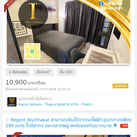
Exclusive
2
1 ห้องนอน
30.0
m
ชั้น
10+
10,900
บาท/เดือน
23/05/2026 10:30:14
Aspire Sathorn - Thapra (แอสปาย สาทร - ท่าพระ)
✨ Regent Wutthakat สามารถเดินได้จากรถไฟฟ้าวุฒากาศเพียง
180 เมตร ใกล้สาทร และตลาดพลู แหล่งของกินมากมาย 🌟
NEW
!