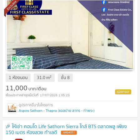
Exclusive
2
1 ห้องนอน
31.0
m
ชั้น
8
11,000
บาท/เดือน
17/07/2026 1:05:23
Aspire Sathorn - Thapra (แอสปาย สาทร - ท่าพระ)
🎉 ให้เช่า คอนโด Life Sathorn Sierra ใกล้ BTS ตลาดพลู เพียง
150 เมตร ห้องสวย ทำเลดี
UPDATE !