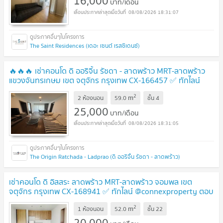
16,000
บาท/เดือน
08/08/2026 18:31:07
The Saint Residences (เดอะ เซนต์ เรสซิเดนซ์)
🔥🔥🔥 เช่าคอนโด ดิ ออริจิ้น รัชดา - ลาดพร้าว MRT-ลาดพร้าว
แขวงจันทรเกษม เขต จตุจักร กรุงเทพ CX-166457 ✅ ทักไลน์
@connexproperty ตอบทันที ทีมงานมืออาชีพ ✅ 🔥🔥🔥
2
m
2 ห้องนอน
59.0
ชั้น
4
25,000
บาท/เดือน
08/08/2026 18:31:05
The Origin Ratchada - Ladprao (ดิ ออริจิ้น รัชดา - ลาดพร้าว)
เช่าคอนโด ดิ อิสสระ ลาดพร้าว MRT-ลาดพร้าว จอมพล เขต
จตุจักร กรุงเทพ CX-168941 ✅ ทักไลน์ @connexproperty ตอบ
ทันที ทีมงานมืออาชีพ ✅
2
m
1 ห้องนอน
52.0
ชั้น
22
20,000