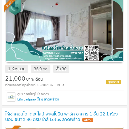
Premium
2
1 ห้องนอน
36.0
m
ชั้น
30
21,000
บาท/เดือน
06/08/2026 3:19:54
Life Ladprao (ไลฟ์ ลาดพร้าว)
ให้เช่าคอนโด เดอะ ไลน์ พหลโยธิน พาร์ค อาคาร 1 ชั้น 22 1 ห้อง
นอน ขนาด 46 ตรม ใกล้ Lotus ลาดพร้าว