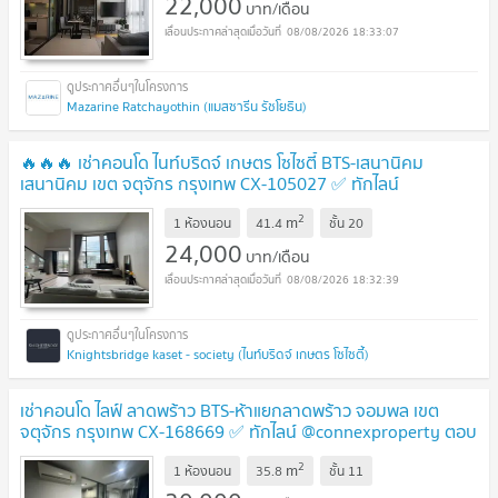
22,000
บาท/เดือน
08/08/2026 18:33:07
Mazarine Ratchayothin (แมสซารีน รัชโยธิน)
🔥🔥🔥 เช่าคอนโด ไนท์บริดจ์ เกษตร โซไซตี้ BTS-เสนานิคม
เสนานิคม เขต จตุจักร กรุงเทพ CX-105027 ✅ ทักไลน์
@connexproperty ตอบทันที ทีมงานมืออาชีพ ✅ 🔥🔥🔥
2
m
1 ห้องนอน
41.4
ชั้น
20
24,000
บาท/เดือน
08/08/2026 18:32:39
Knightsbridge kaset - society (ไนท์บริดจ์ เกษตร โซไซตี้)
เช่าคอนโด ไลฟ์ ลาดพร้าว BTS-ห้าแยกลาดพร้าว จอมพล เขต
จตุจักร กรุงเทพ CX-168669 ✅ ทักไลน์ @connexproperty ตอบ
ทันที ทีมงานมืออาชีพ ✅
2
m
1 ห้องนอน
35.8
ชั้น
11