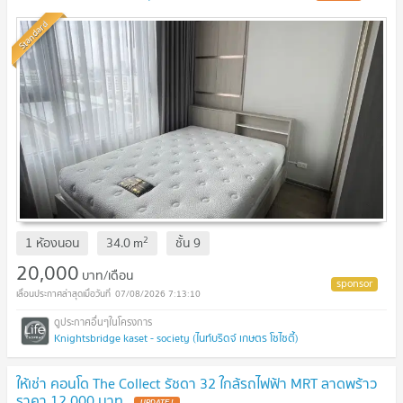
Standard
2
1 ห้องนอน
34.0
m
ชั้น
9
20,000
บาท/เดือน
07/08/2026 7:13:10
Knightsbridge kaset - society (ไนท์บริดจ์ เกษตร โซไซตี้)
ให้เช่า คอนโด The Collect รัชดา 32 ใกล้รถไฟฟ้า MRT ลาดพร้าว
ราคา 12,000 บาท