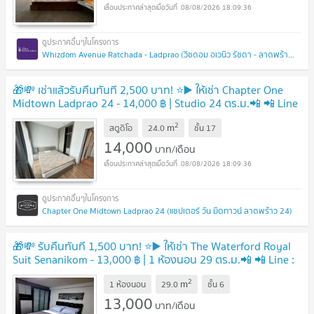
08/08/2026 18:09:36
Whizdom Avenue Ratchada - Ladprao (วิซดอม อเวนิว รัชดา - ลาดพร้าว)
🎁💸 เช่าแล้วรับคืนทันที 2,500 บาท! ⭐️▶️ ให้เช่า Chapter One
Midtown Ladprao 24 - 14,000 ฿ | Studio 24 ตร.ม.📲 📲 Line
: 0842932624 / Junesone520🎉
2
m
สตูดิโอ
24.0
ชั้น
17
14,000
บาท/เดือน
08/08/2026 18:09:36
Chapter One Midtown Ladprao 24 (แชปเตอร์ วัน มิดทาวน์ ลาดพร้าว 24)
🎁💸 รับคืนทันที 1,500 บาท! ⭐️▶️ ให้เช่า The Waterford Royal
Suit Senanikom - 13,000 ฿ | 1 ห้องนอน 29 ตร.ม.📲 📲 Line :
0842932624 / Junesone520🎉
2
m
1 ห้องนอน
29.0
ชั้น
6
13,000
บาท/เดือน