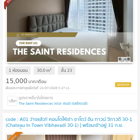
2
1 ห้องนอน
30.0
m
ชั้น
23
15,000
บาท/เดือน
21/07/2026 5:27:11
The Saint Residences (เดอะ เซนต์ เรสซิเดนซ์)
code : A01 ว่างแล้ว!! คอนโดให้เช่า ชาโตว์ อิน ทาวน์ วิภาวดี 30-1
(Chateau In Town Vibhavadi 30-1) | พร้อมเข้าอยู่ 31 ก.ย.
2569 นี้
Premium