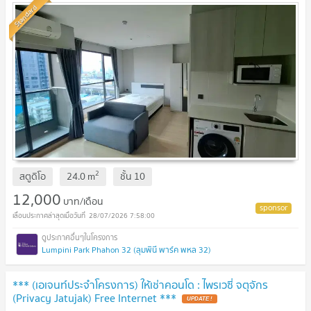
Standard
2
สตูดิโอ
24.0
m
ชั้น
10
12,000
บาท/เดือน
28/07/2026 7:58:00
Lumpini Park Phahon 32 (ลุมพินี พาร์ค พหล 32)
*** (เอเจนท์ประจำโครงการ) ให้เช่าคอนโด : ไพรเวซี่ จตุจักร
(Privacy Jatujak) Free Internet ***