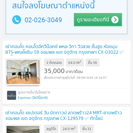
เช่าคอนโด คอนโดอีควิน็อคซ์ พหล-วิภา วิวสวย ชั้นสูง ห้องมุม
BTS-พหลโยธิน 59 จอมพล เขต จตุจักร กรุงเทพฯ CX-03022 ✅
ทักไลน์ @connexproperty ตอบทันที ทีมงานมืออาชีพ ✅
2
m
2 ห้องนอน
64.0
ชั้น
36
35,000
บาท/เดือน
08/08/2026 18:34:07
Equinox (อีควิน็อกซ์)
เช่าคอนโด แชปเตอร์ วัน มิดทาวน์ ลาดพร้าว24 MRT-ลาดพร้าว
จอมพล เขต จตุจักร กรุงเทพ CX-129579 ✅ ทักไลน์
@connexproperty ตอบทันที ทีมงานมืออาชีพ ✅
2
m
สตูดิโอ
24.0
ชั้น
31