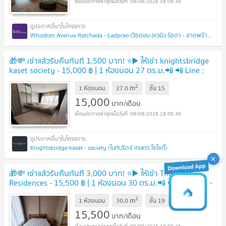
08/08/2026 18:09:36
Whizdom Avenue Ratchada - Ladprao (วิซดอม อเวนิว รัชดา - ลาดพร้าว)
🎁💸 เช่าแล้วรับคืนทันที 1,500 บาท! ⭐️▶️ ให้เช่า knightsbridge
kaset society - 15,000 ฿ | 1 ห้องนอน 27 ตร.ม.📲 📲 Line :
0842932624 / Junesone520🎉
2
m
1 ห้องนอน
27.0
ชั้น
15
15,000
บาท/เดือน
08/08/2026 18:09:36
Knightsbridge kaset - society (ไนท์บริดจ์ เกษตร โซไซตี้)
🎁💸 เช่าแล้วรับคืนทันที 3,000 บาท! ⭐️▶️ ให้เช่า The Saint
Residences - 15,500 ฿ | 1 ห้องนอน 30 ตร.ม.📲 📲 Line :
0842932624 / Junesone520🎉
2
m
1 ห้องนอน
30.0
ชั้น
19
15,500
บาท/เดือน