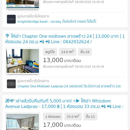
08/08/2026 18:09:36
Knightsbridge kaset - society (ไนท์บริดจ์ เกษตร โซไซตี้)
💐 ให้เช่า Chapter One midtown ลาดพร้าว 24 | 13,000 บาท | 1
ห้องนอน 24 ตร.ม.📲 📲 Line : 0842932624 /
Junesone520
2
m
สตูดิโอ
24.0
ชั้น
18
13,000
บาท/เดือน
08/08/2026 18:09:36
Chapter One Midtown Ladprao 24 (แชปเตอร์ วัน มิดทาวน์ ลาดพร้าว 24)
🎁💸 เช่าแล้วรับคืนทันที 5,000 บาท! ⭐️▶️ ให้เช่า Whizdom
Avenue Ladprao - 17,000 ฿ | 1 ห้องนอน 33 ตร.ม.📲 📲 Line :
0842932624 / Junesone520🎉
2
m
1 ห้องนอน
33.0
ชั้น
15
17,000
บาท/เดือน