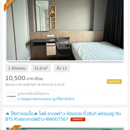
Premium
2
1 ห้องนอน
31.0
m
ชั้น
11
10,500
บาท/เดือน
06/08/2026 4:40:05
U Delight Ratchavibha (ยู ดีไลท์ รัชวิภา)
🔥 ให้เช่าคอนโด🔥 ไลฟ์ ลาดพร้าว ห้องสวย บิ้วอินท์ พร้อมอยู่ ติด
BTS ห้าแยกลาดพร้าว-RW007567