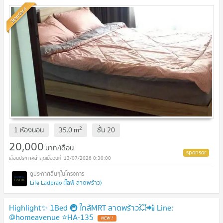
Standard
2
1 ห้องนอน
35.0
m
ชั้น
20
20,000
บาท/เดือน
13/07/2026 0:30:00
Life Ladprao (ไลฟ์ ลาดพร้าว)
Highlight✨ 1Bed 🚇 ใกล้MRT ลาดพร้าว💥📲 Line:
@homeavenue ⭐HA-135