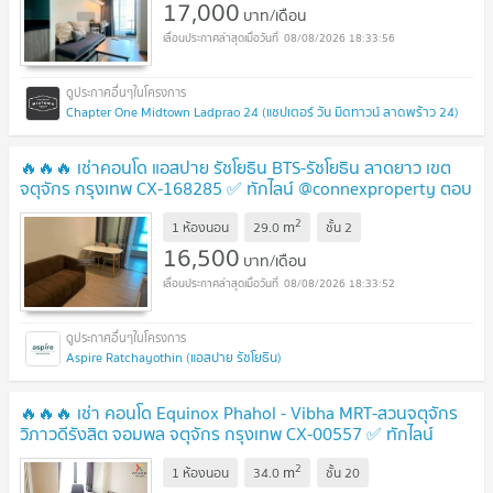
17,000
บาท/เดือน
08/08/2026 18:33:56
Chapter One Midtown Ladprao 24 (แชปเตอร์ วัน มิดทาวน์ ลาดพร้าว 24)
🔥🔥🔥 เช่าคอนโด แอสปาย รัชโยธิน BTS-รัชโยธิน ลาดยาว เขต
จตุจักร กรุงเทพ CX-168285 ✅ ทักไลน์ @connexproperty ตอบ
ทันที ทีมงานมืออาชีพ ✅ 🔥🔥🔥
2
m
1 ห้องนอน
29.0
ชั้น
2
16,500
บาท/เดือน
08/08/2026 18:33:52
Aspire Ratchayothin (แอสปาย รัชโยธิน)
🔥🔥🔥 เช่า คอนโด Equinox Phahol - Vibha MRT-สวนจตุจักร
วิภาวดีรังสิต จอมพล จตุจักร กรุงเทพ CX-00557 ✅ ทักไลน์
@connexproperty ตอบทันที ทีมงานมืออาชีพ ✅ 🔥🔥🔥
2
m
1 ห้องนอน
34.0
ชั้น
20