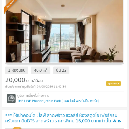
Premium
2
1 ห้องนอน
46.0
m
ชั้น
22
20,000
บาท/เดือน
04/08/2026 11:42:34
THE LINE Phahonyothin Park (เดอะ ไลน์ พหลโยธิน พาร์ค)
*** ให้เช่าคอนโด : ไลฟ์ ลาดพร้าว แวลลีย์ ห้องสตูดิโอ เฟอร์ครบ
ครัวแยก ติดBTS ลาดพร้าว ราคาพิเศษ 16,000 บาทเท่านั้น 🔥🔥
🔥(Life Ladprao Valley)***