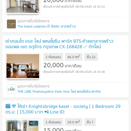
บาท/เดือน
08/08/2026 18:30:52
The Issara Ladprao (ดิ อิสสระ ลาดพร้าว)
เช่าคอนโด เดอะ ไลน์ พหลโยธิน พาร์ค BTS-ห้าแยกลาดพร้าว
จอมพล เขต จตุจักร กรุงเทพ CX-168428 ✅ ทักไลน์
@connexproperty ตอบทันที ทีมงานมืออาชีพ ✅
2
m
1 ห้องนอน
46.0
ชั้น
22
20,000
บาท/เดือน
08/08/2026 18:30:46
THE LINE Phahonyothin Park (เดอะ ไลน์ พหลโยธิน พาร์ค)
🏙 💙 ให้เช่า Knightsbridge kaset - society | 1 Bedroom 29
ตร.ม. | 15,000 บาท 📲 Line ID:
0842932624/Junesone520
2
m
1 ห้องนอน
29.0
ชั้น
7
15,000