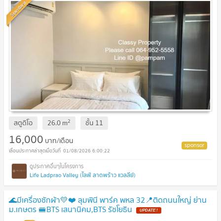
Standard
2
สตูดิโอ
26.0
m
ชั้น
11
16,000
บาท/เดือน
01/08/2026 6:00:22
Life Ladprao Valley (ไลฟ์ ลาดพร้าว แวลลีย์)
🌊มีเครื่องซักผ้า💛❤️ ลุมพินี พาร์ค พหล 32​📍ติดถนนใหญ่ ย่าน
ม.เกษตร 🚝BTS เสนานิคม,BTS รัชโยธิน