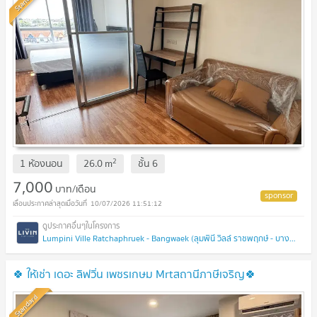
2
1 ห้องนอน
26.0
m
ชั้น
6
7,000
บาท/เดือน
10/07/2026 11:51:12
Lumpini Ville Ratchaphruek - Bangwaek (ลุมพินี วิลล์ ราชพฤกษ์ - บางแวก)
🍀 ให้เช่า เดอะ ลิฟวิ่น เพชรเกษม Mrtสถานีภาษีเจริญ🍀
Standard