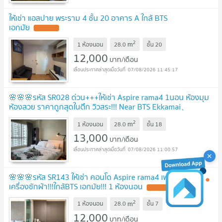
ให้เช่า แอสปาย พระราม 4 ชั้น 20 อาคาร A ใกล้ BTS
เอกมัย
2
m
1 ห้องนอน
28.0
ชั้น
20
12,000
บาท/เดือน
07/08/2026 11:45:17
🌸🌸🌸รหัส SR028 ด่วน+++ให้เช่า Aspire rama4 1นอน ห้องมุม
ห้องสวย ราคาถูกสุดในตึก วิวสระ!!! Near BTS Ekkamai、
Bangkok University
2
m
1 ห้องนอน
28.0
ชั้น
18
13,000
บาท/เดือน
07/08/2026 11:00:57
🌸🌸🌸รหัส SR143 ให้เช่า คอนโด Aspire rama4 เฟอร์ครบ มี
เครื่องซักผ้า!!!ใกล้BTS เอกมัย!!! 1 ห้องนอน
2
m
1 ห้องนอน
28.0
ชั้น
7
12,000
บาท/เดือน