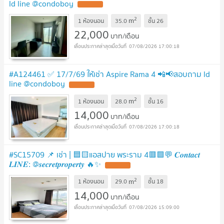
ld line @condoboy
2
m
1 ห้องนอน
35.0
ชั้น
26
22,000
บาท/เดือน
07/08/2026 17:00:18
#A124461 ✅ 17/7/69 ให้เช่า Aspire Rama 4 📲📢สอบถาม ld
line @condoboy
2
m
1 ห้องนอน
28.0
ชั้น
16
14,000
บาท/เดือน
07/08/2026 17:00:18
#SC15709 📌 เช่า | 🟦🟨แอสปาย พระราม 4🟥🟩💬 𝑪𝒐𝒏𝒕𝒂𝒄𝒕
𝑳𝑰𝑵𝑬: @𝒔𝒆𝒄𝒓𝒆𝒕𝒑𝒓𝒐𝒑𝒆𝒓𝒕𝒚 🔥✨
2
m
1 ห้องนอน
29.0
ชั้น
18
14,000
บาท/เดือน
07/08/2026 15:09:00