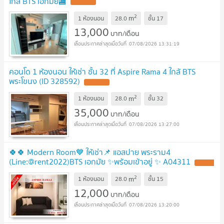
ใกล้ BTS เอกมัย🏬
2
m
1 ห้องนอน
28.0
ชั้น
17
13,000
บาท/เดือน
07/08/2026 13:31:19
คอนโด 1 ห้องนอน ให้เช่า ชั้น 32 ที่ Aspire Rama 4 ใกล้ BTS
พระโขนง (ID 328592)
2
m
1 ห้องนอน
28.0
ชั้น
32
35,000
บาท/เดือน
07/08/2026 13:27:00
🍀🍀 Modern Room💙 ให้เช่า📌 แอสปาย พระราม4
(Line:@rent2022)BTS เอกมัย ✨พร้อมเข้าอยู่ ✨ A04311
2
m
1 ห้องนอน
28.0
ชั้น
15
12,000
บาท/เดือน
07/08/2026 13:20:00