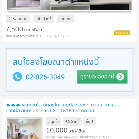
2
1 ห้องนอน
30.0
m
ชั้น
na
7,500
บาท/เดือน
18/07/2026 1:59:35
🔥🔥🔥 เช่าคอนโด ดีคอนโด แคมปัส รีสอร์ท บางนา บางบ่อ
บางบ่อ สมุทรปราการ CX-118169 ✅ ทักไลน์
@connexproperty ตอบทันที ทีมงานมืออาชีพ ✅ 🔥🔥🔥
2
m
สตูดิโอ
30.0
ชั้น
8
10,000
บาท/เดือน
08/08/2026 5:15:20