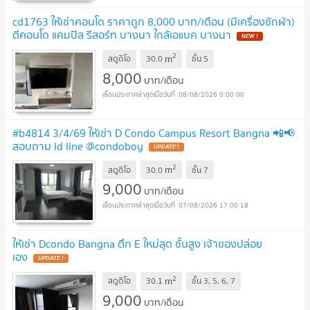
cd1763 ให้เช่าคอนโด ราคาถูก 8,000 บาท/เดือน (มีเครื่องซักผ้า)
ดีคอนโด แคมปัส รีสอร์ท บางนา ใกล้เอแบค บางนา
2
m
สตูดิโอ
30.0
ชั้น
5
8,000
บาท/เดือน
08/08/2026 0:00:00
#b4814 3/4/69 ให้เช่า D Condo Campus Resort Bangna 📲📢
สอบถาม ld line @condoboy
2
m
สตูดิโอ
30.0
ชั้น
7
9,000
บาท/เดือน
07/08/2026 17:00:18
ให้เช่า Dcondo Bangna ตึก E ใหม่สุด ชั้นสูง เจ้าของปล่อย
เอง
2
m
สตูดิโอ
30.1
ชั้น
3, 5, 6, 7
9,000
บาท/เดือน