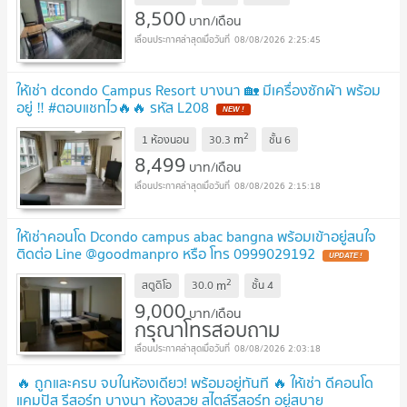
8,500
บาท/เดือน
08/08/2026 2:25:45
ให้เช่า dcondo Campus Resort บางนา 🏡 มีเครื่องซักผ้า พร้อม
อยู่ ‼️ #ตอบแชทไว🔥🔥 รหัส L208
2
m
1 ห้องนอน
30.3
ชั้น
6
8,499
บาท/เดือน
08/08/2026 2:15:18
ให้เช่าคอนโด Dcondo campus abac bangna พร้อมเข้าอยู่สนใจ
ติดต่อ Line @goodmanpro หรือ โทร 0999029192
2
m
สตูดิโอ
30.0
ชั้น
4
9,000
บาท/เดือน
กรุณาโทรสอบถาม
08/08/2026 2:03:18
🔥 ถูกและครบ จบในห้องเดียว! พร้อมอยู่ทันที 🔥 ให้เช่า ดีคอนโด
แคมปัส รีสอร์ท บางนา ห้องสวย สไตล์รีสอร์ท อยู่สบาย