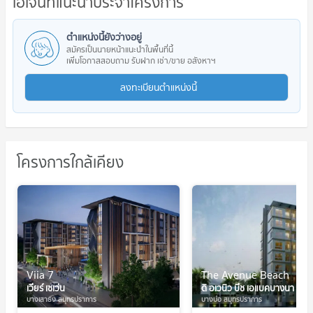
เอเจ้นท์แนะนำประจำโครงการ
ตำแหน่งนี้ยังว่างอยู่
สมัครเป็นนายหน้าแนะนำในพื้นที่นี้
เพิ่มโอกาสสอบถาม รับฝาก เช่า/ขาย อสังหาฯ
ลงทะเบียนตำแหน่งนี้
โครงการใกล้เคียง
Viia 7
The Avenue Beach
เวียร์ เซเว่น
ดิ อเวนิว บีช เอแบคบางนา
บางเสาธง สมุทรปราการ
บางบ่อ สมุทรปราการ