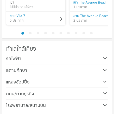
เช่า
เช่า The Avenue Beach
ไม่มีประกาศให้เช่า
1 ประกาศ
ขาย Viia 7
ขาย The Avenue Beach
5 ประกาศ
2 ประกาศ
ทำเลใกล้เคียง
รถไฟฟ้า
สถานศึกษา
คอนโด ม.อัสสัมชัญ บางนา
แหล่งช้อปปิ้ง
109 โครงการ
ถนน/ย่านธุรกิจ
คอนโดให้เช่า ม.อัสสัมชัญ บางนา
มีคอนโดให้เช่า 150 ประกาศ
คอนโด บางบ่อ สมุทรปราการ
โรงพยาบาล/สนามบิน
ขายคอนโด ม.อัสสัมชัญ บางนา
96 โครงการ
มีคอนโดขาย 141 ประกาศ