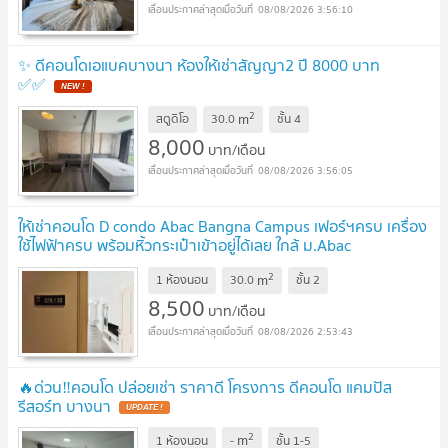
08/08/2026 3:56:10
✨ ดีคอนโดเอแบคบางนา ห้องให้เช่าสัญญา2 ปี 8000 บาท
✅✅
2
m
สตูดิโอ
30.0
ชั้น
4
8,000
บาท/เดือน
08/08/2026 3:56:05
ให้เช่าคอนโด D condo Abac Bangna Campus เฟอร์ฯครบ เครื่อง
ใช้ไฟฟ้าครบ พร้อมหิ้วกระเป๋าเข้าอยู่ได้เลย ใกล้ ม.Abac
บางนา
2
m
1 ห้องนอน
30.0
ชั้น
2
8,500
บาท/เดือน
08/08/2026 2:53:43
🔥ด่วน‼️คอนโด ปล่อยเช่า ราคาดี โครงการ​ ดีคอนโด แคมปัส
รีสอร์ท​ บางนา
2
m
1 ห้องนอน
-
ชั้น
1-5