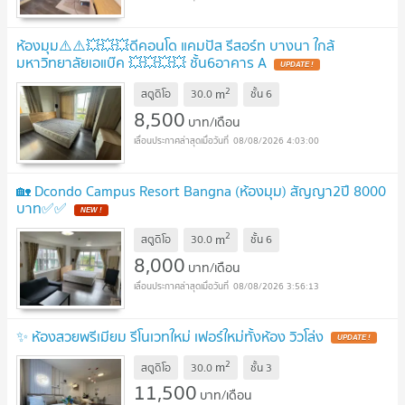
ห้องมุม⚠️⚠️💥💥💥ดีคอนโด แคมปัส รีสอร์ท บางนา ใกล้
มหาวิทยาลัยเอแบ๊ค 💥💥💥💥 ชั้น6อาคาร A
2
m
สตูดิโอ
30.0
ชั้น
6
8,500
บาท/เดือน
08/08/2026 4:03:00
🏡 Dcondo Campus Resort Bangna (ห้องมุม) สัญญา2ปี 8000
บาท✅✅
2
m
สตูดิโอ
30.0
ชั้น
6
8,000
บาท/เดือน
08/08/2026 3:56:13
✨ ห้องสวยพรีเมียม รีโนเวทใหม่ เฟอร์ใหม่ทั้งห้อง วิวโล่ง
2
m
สตูดิโอ
30.0
ชั้น
3
11,500
บาท/เดือน