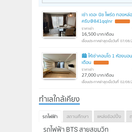
เช่า เดอะ นิช ไพร์ด ทองหล่
ครับ@841qqlnr
UPDATE !
ราคาเช่า
16,500
บาท/เดือน
07/08/
🏙️ ให้เช่าคอนโด 1 ห้องนอ
เดือน
UPDATE !
ราคาเช่า
27,000
บาท/เดือน
02/08/
ทำเลใกล้เคียง
รถไฟฟ้า
สถานศึกษา
แหล่งช้อปปิ้ง
ถ
รถไฟฟ้า BTS สายสุขุมวิท