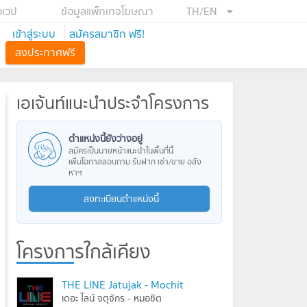
อเวป
ข้อมูลแพ็กเกจโฆษณา
TH/EN
เข้าสู่ระบบ
สมัครสมาชิก ฟรี!
ลงประกาศฟรี
เอเจ้นท์แนะนำประจำโครงการ
ตำแหน่งนี้ยังว่างอยู่
สมัครเป็นนายหน้าแนะนำในพื้นที่นี้
เพิ่มโอกาสสอบถาม รับฝาก เช่า/ขาย อสัง
หาฯ
ลงทะเบียนตำแหน่งนี้
โครงการใกล้เคียง
THE LINE Jatujak - Mochit
เดอะ ไลน์ จตุจักร - หมอชิต