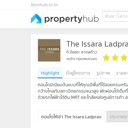
Renthub.in.th
ค้นหาโครง
The Issara Ladpr
ดิ อิสสระ ลาดพร้าว
จตุจักร กรุงเทพมหานคร
Highlight
ที่อยู่โครงการ
รูปภาพ
รายละ
คอนโดมิเนียมต้นแบบที่ให้คุณมีพื้นที่ใช้สอยครบ
กว้างไกลกับสถาปัตยกรรมแนวสูง พักผ่อนได้เต็มที่กั
ด้วยรถไฟฟ้าใต้ดิน MRT และใกล้แหล่งศูนย์การ
คอนโดให้เช่า The Issara Ladprao
ประกาศขา