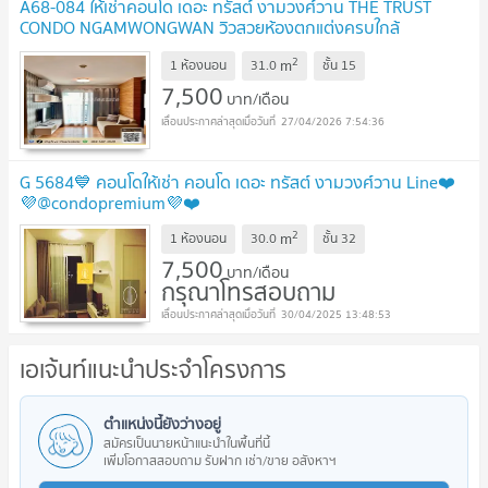
A68-084 ให้เช่าคอนโด เดอะ ทรัสต์ งามวงศ์วาน THE TRUST
CONDO NGAMWONGWAN วิวสวยห้องตกแต่งครบใกล้
เดอะมอลล์งามวงศ์วาน✨
2
m
1 ห้องนอน
31.0
ชั้น
15
7,500
บาท/เดือน
27/04/2026 7:54:36
G 5684💙 คอนโดให้เช่า คอนโด เดอะ ทรัสต์ งามวงศ์วาน Line❤️
💜@condopremium💜❤️
2
m
1 ห้องนอน
30.0
ชั้น
32
7,500
บาท/เดือน
กรุณาโทรสอบถาม
30/04/2025 13:48:53
เอเจ้นท์แนะนำประจำโครงการ
ตำแหน่งนี้ยังว่างอยู่
สมัครเป็นนายหน้าแนะนำในพื้นที่นี้
เพิ่มโอกาสสอบถาม รับฝาก เช่า/ขาย อสังหาฯ