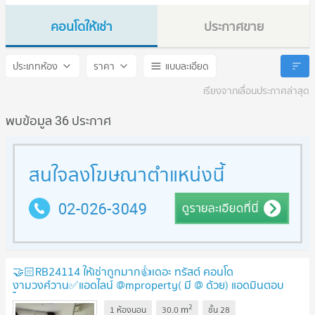
คอนโดให้เช่า
ประกาศขาย
The Trust Condo Ngamwongwan
The Trust Condo Ngamwo
ประเภทห้อง
ราคา
แบบละเอียด
เรียงจากเลื่อนประกาศล่าสุด
พบข้อมูล 36 ประกาศ
🤝🏻RB24114 ให้เช่าถูกมาก👍เดอะ ทรัสต์ คอนโด
งามวงศ์วาน✅แอดไลน์ @mproperty( มี @ ด้วย) แอดมินตอบ
ไว
UPDATE !
2
m
1 ห้องนอน
30.0
ชั้น
28