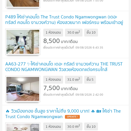
09/08/2026 7:55:00
P489 ให้เช่าคอนโด The Trust Condo Ngamwongwan (เดอะ
ทรัสต์ คอนโด งามวงศ์วาน) ห้องสวยมาก เฟอร์ครบ พร้อมเข้าอยู่
ทันที พร้อมจอง
UPDATE !
2
m
1 ห้องนอน
30.0
ชั้น
10
8,500
บาท/เดือน
09/08/2026 6:43:35
AA63-277 ✨ให้เช่าคอนโด เดอะ ทรัสต์ งามวงศ์วาน THE TRUST
CONDO NGAMWONGWAN วิวสวยห้องตกแต่งครบใกล้
เดอะมอลล์งามวงศ์วาน ✨
UPDATE !
2
m
1 ห้องนอน
31.0
ชั้น
5
7,500
บาท/เดือน
09/08/2026 2:42:00
🔥 วิวเมืองทอง ชั้นสูง ราคาไม่ถึง 9,000 บาท! 🔥 🏡 ให้เช่า The
Trust Condo Ngamwongwan
UPDATE !
2
m
1 ห้องนอน
30.0
ชั้น
10