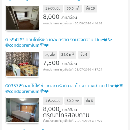
เดือน
UPDATE !
2
m
1 ห้องนอน
30.0
ชั้น
28
8,000
บาท/เดือน
06/08/2026 4:40:05
G 5942🚨 คอนโดให้เช่า เดอะ ทรัสต์ งามวงศ์วาน Line❤️💜
@condopremium💜❤️
2
m
สตูดิโอ
24.0
ชั้น
6
7,500
บาท/เดือน
25/07/2026 4:37:27
G0357🚨คอนโดให้เช่า เดอะ ทรัสต์ คอนโด งามวงศ์วาน Line❤️💜
@condopremium💜❤️
2
m
1 ห้องนอน
30.0
ชั้น
6
8,000
บาท/เดือน
กรุณาโทรสอบถาม
25/07/2026 4:37:27