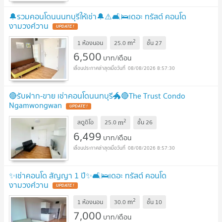
🔔รวมคอนโดนนนทบุรีให้เช่า🔔⚠️🛋️🛌เดอะ ทรัสต์ คอนโด
งามวงศ์วาน
UPDATE !
2
m
1 ห้องนอน
25.0
ชั้น
27
6,500
บาท/เดือน
08/08/2026 8:57:30
🔴รับฝาก-ขาย เช่าคอนโดนนทบุรี🐲🔴The Trust Condo
Ngamwongwan
UPDATE !
2
m
สตูดิโอ
25.0
ชั้น
26
6,499
บาท/เดือน
08/08/2026 8:57:30
✨เช่าคอนโด สัญญา 1 ปี✨🛋️🛌เดอะ ทรัสต์ คอนโด
งามวงศ์วาน
UPDATE !
2
m
1 ห้องนอน
30.0
ชั้น
10
7,000
บาท/เดือน