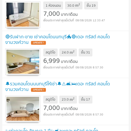
2
m
1 ห้องนอน
30.0
ชั้น
19
7,000
บาท/เดือน
08/08/2026 12:33:47
🔴รับฝาก-ขาย เช่าคอนโดนนทบุรี🐲🔴เดอะ ทรัสต์ คอนโด
งามวงศ์วาน
UPDATE !
2
m
สตูดิโอ
24.0
ชั้น
31
6,999
บาท/เดือน
08/08/2026 8:57:30
🔔รวมคอนโดนนนทบุรีให้เช่า🔔⚠️🛋️🛌เดอะ ทรัสต์ คอนโด
งามวงศ์วาน
UPDATE !
2
m
สตูดิโอ
23.0
ชั้น
17
7,000
บาท/เดือน
08/08/2026 8:57:30
✨เช่าคอนโด สัญญา 1 ปี✨🛋️🛌เดอะ ทรัสต์ คอนโด