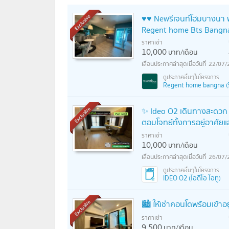
♥️♥️ Newรีเจนท์โฮม​บางนา 
Exclusive
Regent home Bts Bangn
ราคาเช่า
10,000
บาท/เดือน
22/07/
Regent home bangna (รี
✨ Ideo O2 เดินทางสะดวก
Exclusive
ตอบโจทย์ทั้งการอยู่อาศั
ราคาเช่า
10,000
บาท/เดือน
26/07/
IDEO O2 (ไอดีโอ โอทู)
🏙 ให้เช่าคอนโดพร้อมเข้าอยู่
Exclusive
ราคาเช่า
9,500
บาท/เดือน