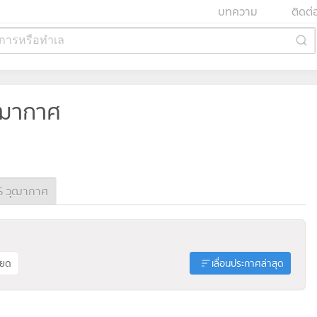
บทความ
ติดต่
การหรือทำเล
วุฒากาศ
S วุฒากาศ
ียด
เลื่อนประกาศล่าสุด