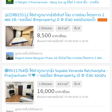
U Delight 3 Prachachuen - Bang Sue (ยู ดีไลท์ 3 ประชาชื่น - บางซื่อ)
🤝🏻RB25512 ให้เช่าถูกมาก👍รีเจ้นท์ โฮม บางซ่อน โครงการ 2
เฟส 28✅แอดไลน์ @mproperty( มี @ ด้วย) แอดมินตอบไว
2
m
1 ห้องนอน
28.0
ชั้น
8
8,500
บาท/เดือน
07/08/2026 4:19:00
Regent Home Bangson Phase 28 (รีเจ้นท์ โฮม บางซ่อน โครงการ 2 เฟส 28)
🔴RV21764🟡 ให้เช่าถูกมาก👍 Supalai Veranda Ratchavipha -
Prachachuen 💛🧡 ✅แอดไลน์ @mproperty (มี @ ด้วย) แอดมิน
ตอบไว
2
m
1 ห้องนอน
44.0
ชั้น
8
16,000
บาท/เดือน
07/08/2026 4:19:00