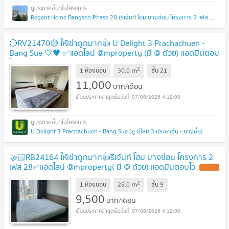
Regent Home Bangson Phase 28 (รีเจ้นท์ โฮม บางซ่อน โครงการ 2 เฟส 28)
🔴RV21470🟡 ให้เช่าถูกมาก👍 U Delight 3 Prachachuen -
Bang Sue 💛🧡 ✅แอดไลน์ @mproperty (มี @ ด้วย) แอดมินตอบ
ไว
2
m
1 ห้องนอน
30.0
ชั้น
21
11,000
บาท/เดือน
07/08/2026 4:19:00
U Delight 3 Prachachuen - Bang Sue (ยู ดีไลท์ 3 ประชาชื่น - บางซื่อ)
🤝🏻RB24164 ให้เช่าถูกมาก👍รีเจ้นท์ โฮม บางซ่อน โครงการ 2
เฟส 28✅แอดไลน์ @mproperty( มี @ ด้วย) แอดมินตอบไว
2
m
1 ห้องนอน
28.0
ชั้น
9
9,500
บาท/เดือน
07/08/2026 4:19:00