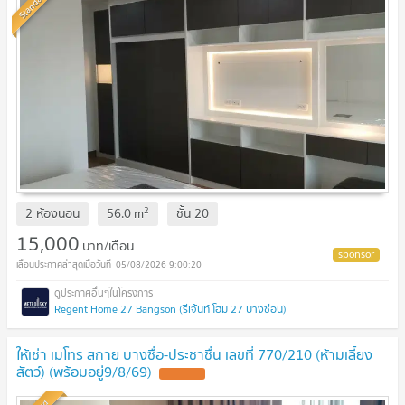
Standard
2
2 ห้องนอน
56.0
m
ชั้น
20
15,000
บาท/เดือน
05/08/2026 9:00:20
Regent Home 27 Bangson (รีเจ้นท์ โฮม 27 บางซ่อน)
ให้เช่า เมโทร สกาย บางซื่อ-ประชาชื่น เลขที่ 770/210 (ห้ามเลี้ยง
สัตว์) (พร้อมอยู่9/8/69)