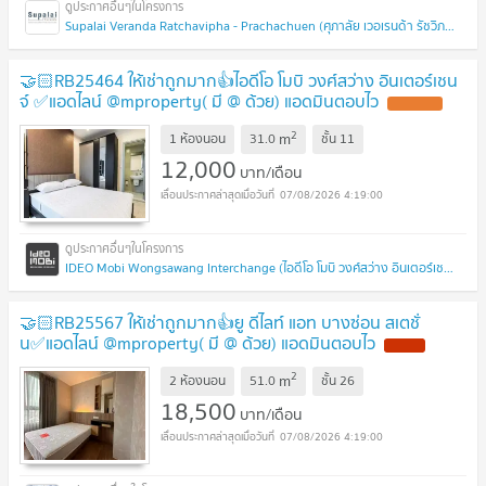
Supalai Veranda Ratchavipha - Prachachuen (ศุภาลัย เวอเรนด้า รัชวิภา - ประชาชื่น)
🤝🏻RB25464 ให้เช่าถูกมาก👍ไอดีโอ โมบิ วงศ์สว่าง อินเตอร์เชน
จ์ ✅แอดไลน์ @mproperty( มี @ ด้วย) แอดมินตอบไว
2
m
1 ห้องนอน
31.0
ชั้น
11
12,000
บาท/เดือน
07/08/2026 4:19:00
IDEO Mobi Wongsawang Interchange (ไอดีโอ โมบิ วงศ์สว่าง อินเตอร์เชนจ์)
🤝🏻RB25567 ให้เช่าถูกมาก👍ยู ดีไลท์ แอท บางซ่อน สเตชั่
น✅แอดไลน์ @mproperty( มี @ ด้วย) แอดมินตอบไว
2
m
2 ห้องนอน
51.0
ชั้น
26
18,500
บาท/เดือน
07/08/2026 4:19:00