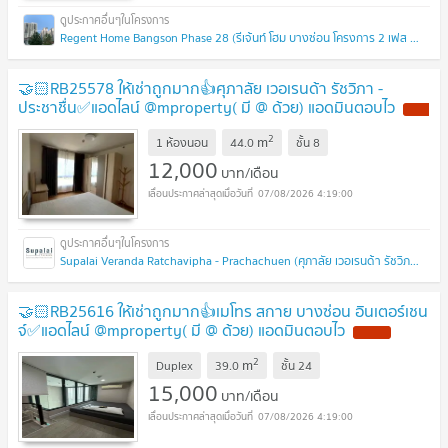
Regent Home Bangson Phase 28 (รีเจ้นท์ โฮม บางซ่อน โครงการ 2 เฟส 28)
🤝🏻RB25578 ให้เช่าถูกมาก👍ศุภาลัย เวอเรนด้า รัชวิภา -
ประชาชื่น✅แอดไลน์ @mproperty( มี @ ด้วย) แอดมินตอบไว
2
m
1 ห้องนอน
44.0
ชั้น
8
12,000
บาท/เดือน
07/08/2026 4:19:00
Supalai Veranda Ratchavipha - Prachachuen (ศุภาลัย เวอเรนด้า รัชวิภา - ประชาชื่น)
🤝🏻RB25616 ให้เช่าถูกมาก👍เมโทร สกาย บางซ่อน อินเตอร์เชน
จ์✅แอดไลน์ @mproperty( มี @ ด้วย) แอดมินตอบไว
2
m
Duplex
39.0
ชั้น
24
15,000
บาท/เดือน
07/08/2026 4:19:00