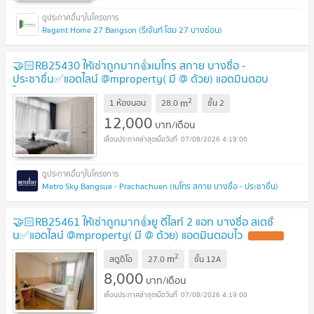
Regent Home 27 Bangson (รีเจ้นท์ โฮม 27 บางซ่อน)
🤝🏻RB25430 ให้เช่าถูกมาก👍เมโทร สกาย บางซื่อ -
ประชาชื่น✅แอดไลน์ @mproperty( มี @ ด้วย) แอดมินตอบ
ไว
2
m
1 ห้องนอน
28.0
ชั้น
2
12,000
บาท/เดือน
07/08/2026 4:19:00
Metro Sky Bangsue - Prachachuen (เมโทร สกาย บางซื่อ - ประชาชื่น)
🤝🏻RB25461 ให้เช่าถูกมาก👍ยู ดีไลท์ 2 แอท บางซื่อ สเตชั่
น✅แอดไลน์ @mproperty( มี @ ด้วย) แอดมินตอบไว
2
m
สตูดิโอ
27.0
ชั้น
12A
8,000
บาท/เดือน
07/08/2026 4:19:00