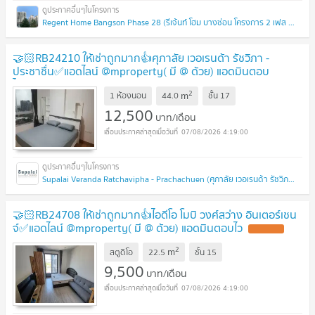
Regent Home Bangson Phase 28 (รีเจ้นท์ โฮม บางซ่อน โครงการ 2 เฟส 28)
🤝🏻RB24210 ให้เช่าถูกมาก👍ศุภาลัย เวอเรนด้า รัชวิภา -
ประชาชื่น✅แอดไลน์ @mproperty( มี @ ด้วย) แอดมินตอบ
ไว
2
m
1 ห้องนอน
44.0
ชั้น
17
12,500
บาท/เดือน
07/08/2026 4:19:00
Supalai Veranda Ratchavipha - Prachachuen (ศุภาลัย เวอเรนด้า รัชวิภา - ประชาชื่น)
🤝🏻RB24708 ให้เช่าถูกมาก👍ไอดีโอ โมบิ วงศ์สว่าง อินเตอร์เชน
จ์✅แอดไลน์ @mproperty( มี @ ด้วย) แอดมินตอบไว
2
m
สตูดิโอ
22.5
ชั้น
15
9,500
บาท/เดือน
07/08/2026 4:19:00