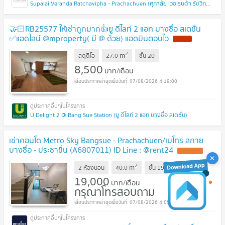
Supalai Veranda Ratchavipha - Prachachuen (ศุภาลัย เวอเรนด้า รัชวิภา - ประชาชื่น)
🤝🏻RB25577 ให้เช่าถูกมาก👍ยู ดีไลท์ 2 แอท บางซื่อ สเตชั่น
✅แอดไลน์ @mproperty( มี @ ด้วย) แอดมินตอบไว
2
m
สตูดิโอ
27.0
ชั้น
20
8,500
บาท/เดือน
07/08/2026 4:19:00
U Delight 2 @ Bang Sue Station (ยู ดีไลท์ 2 แอท บางซื่อ สเตชั่น)
เช่าคอนโด Metro Sky Bangsue - Prachachuen/เมโทร สกาย
บางซื่อ - ประชาชื่น (A6807011) ID Line : @rent24
2
m
2 ห้องนอน
40.0
ชั้น
19
19,000
บาท/เดือน
กรุณาโทรสอบถาม
07/08/2026 4:05:57