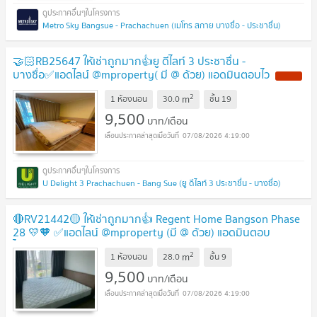
Metro Sky Bangsue - Prachachuen (เมโทร สกาย บางซื่อ - ประชาชื่น)
🤝🏻RB25647 ให้เช่าถูกมาก👍ยู ดีไลท์ 3 ประชาชื่น -
บางซื่อ✅แอดไลน์ @mproperty( มี @ ด้วย) แอดมินตอบไว
2
m
1 ห้องนอน
30.0
ชั้น
19
9,500
บาท/เดือน
07/08/2026 4:19:00
U Delight 3 Prachachuen - Bang Sue (ยู ดีไลท์ 3 ประชาชื่น - บางซื่อ)
🔴RV21442🟡 ให้เช่าถูกมาก👍 Regent Home Bangson Phase
28 💛🧡 ✅แอดไลน์ @mproperty (มี @ ด้วย) แอดมินตอบ
ไว
2
m
1 ห้องนอน
28.0
ชั้น
9
9,500
บาท/เดือน
07/08/2026 4:19:00