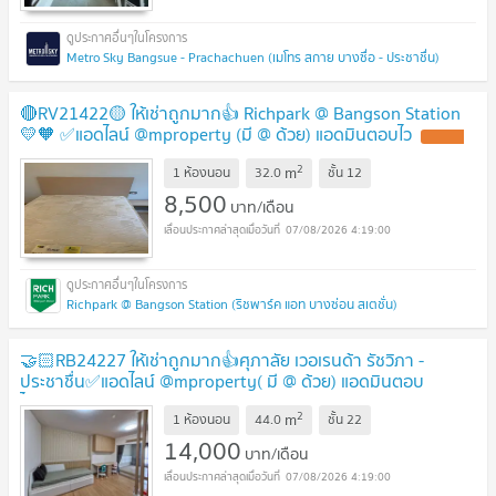
Metro Sky Bangsue - Prachachuen (เมโทร สกาย บางซื่อ - ประชาชื่น)
🔴RV21422🟡 ให้เช่าถูกมาก👍 Richpark @ Bangson Station
💛🧡 ✅แอดไลน์ @mproperty (มี @ ด้วย) แอดมินตอบไว
2
m
1 ห้องนอน
32.0
ชั้น
12
8,500
บาท/เดือน
07/08/2026 4:19:00
Richpark @ Bangson Station (ริชพาร์ค แอท บางซ่อน สเตชั่น)
🤝🏻RB24227 ให้เช่าถูกมาก👍ศุภาลัย เวอเรนด้า รัชวิภา -
ประชาชื่น✅แอดไลน์ @mproperty( มี @ ด้วย) แอดมินตอบ
ไว
2
m
1 ห้องนอน
44.0
ชั้น
22
14,000
บาท/เดือน
07/08/2026 4:19:00