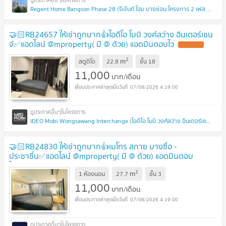
Regent Home Bangson Phase 28 (รีเจ้นท์ โฮม บางซ่อน โครงการ 2 เฟส 28)
🤝🏻RB24657 ให้เช่าถูกมาก👍ไอดีโอ โมบิ วงศ์สว่าง อินเตอร์เชน
จ์✅แอดไลน์ @mproperty( มี @ ด้วย) แอดมินตอบไว
2
m
สตูดิโอ
22.8
ชั้น
18
11,000
บาท/เดือน
07/08/2026 4:19:00
IDEO Mobi Wongsawang Interchange (ไอดีโอ โมบิ วงศ์สว่าง อินเตอร์เชนจ์)
🤝🏻RB24830 ให้เช่าถูกมาก👍เมโทร สกาย บางซื่อ -
ประชาชื่น✅แอดไลน์ @mproperty( มี @ ด้วย) แอดมินตอบ
ไว
2
m
1 ห้องนอน
27.7
ชั้น
3
11,000
บาท/เดือน
07/08/2026 4:19:00