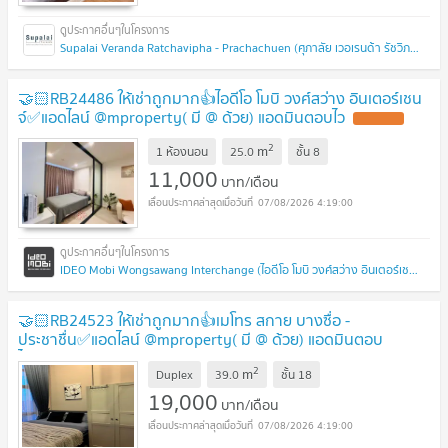
Supalai Veranda Ratchavipha - Prachachuen (ศุภาลัย เวอเรนด้า รัชวิภา - ประชาชื่น)
🤝🏻RB24486 ให้เช่าถูกมาก👍ไอดีโอ โมบิ วงศ์สว่าง อินเตอร์เชน
จ์✅แอดไลน์ @mproperty( มี @ ด้วย) แอดมินตอบไว
2
m
1 ห้องนอน
25.0
ชั้น
8
11,000
บาท/เดือน
07/08/2026 4:19:00
IDEO Mobi Wongsawang Interchange (ไอดีโอ โมบิ วงศ์สว่าง อินเตอร์เชนจ์)
🤝🏻RB24523 ให้เช่าถูกมาก👍เมโทร สกาย บางซื่อ -
ประชาชื่น✅แอดไลน์ @mproperty( มี @ ด้วย) แอดมินตอบ
ไว
2
m
Duplex
39.0
ชั้น
18
19,000
บาท/เดือน
07/08/2026 4:19:00