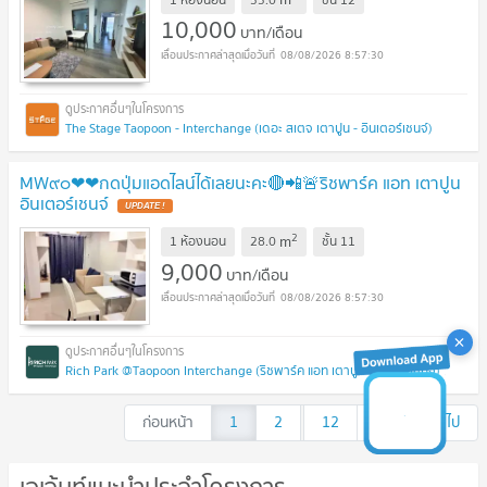
10,000
บาท/เดือน
08/08/2026 8:57:30
The Stage Taopoon - Interchange (เดอะ สเตจ เตาปูน - อินเตอร์เชนจ์)
MW๙๐❤❤กดปุ่มแอดไลน์ได้เลยนะคะ🔴📲🚨ริชพาร์ค แอท เตาปูน
อินเตอร์เชนจ์
UPDATE !
2
m
1 ห้องนอน
28.0
ชั้น
11
9,000
บาท/เดือน
08/08/2026 8:57:30
Rich Park @Taopoon Interchange (ริชพาร์ค แอท เตาปูน อินเตอร์เชนจ์)
ก่อนหน้า
1
2
...
12
13
ถัดไป