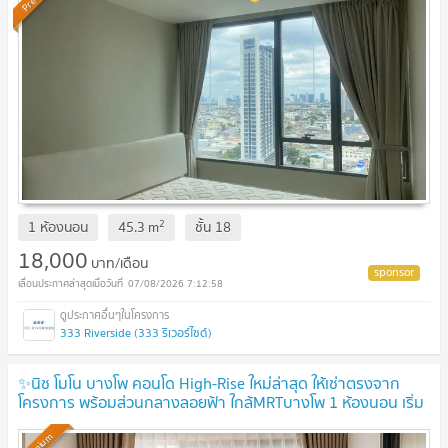
2
1 ห้องนอน
45.3
m
ชั้น
18
18,000
บาท/เดือน
07/08/2026 7:12:58
333 Riverside (333 ริเวอร์ไซด์)
✨นิช โมโน บางโพ คอนโด High-Rise ใหม่ล่าสุด ให้เช่าตรงจาก
โครงการ พร้อมส่วนกลางลอยฟ้า ใกล้MRTบางโพ 1 ห้องนอน เริ่ม
ต้น 16,500 บาท
UPDATE !