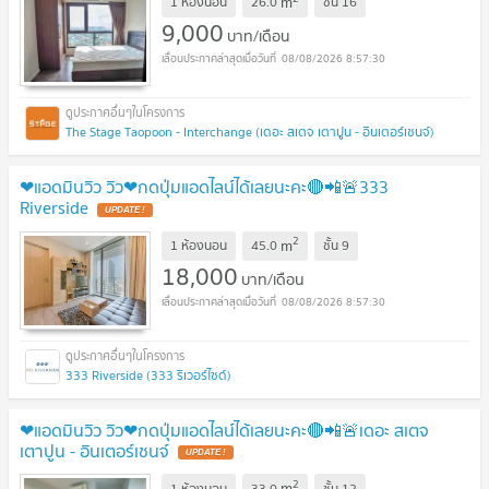
m
1 ห้องนอน
26.0
ชั้น
16
9,000
บาท/เดือน
08/08/2026 8:57:30
The Stage Taopoon - Interchange (เดอะ สเตจ เตาปูน - อินเตอร์เชนจ์)
❤แอดมินวิว วิว❤กดปุ่มแอดไลน์ได้เลยนะคะ🔴📲🚨333
Riverside
UPDATE !
2
m
1 ห้องนอน
45.0
ชั้น
9
18,000
บาท/เดือน
08/08/2026 8:57:30
333 Riverside (333 ริเวอร์ไซด์)
❤แอดมินวิว วิว❤กดปุ่มแอดไลน์ได้เลยนะคะ🔴📲🚨เดอะ สเตจ
เตาปูน - อินเตอร์เชนจ์
UPDATE !
2
m
1 ห้องนอน
33.0
ชั้น
12