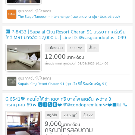
The Stage Taopoon - Interchange (เดอะ สเตจ เตาปูน - อินเตอร์เชนจ์)
🏢 P-8433 | Supalai City Resort Charan 91 บรรยากาศร่มรื่น
ใกล้ MRT บางอ้อ 12,000 บ. | Line ID: @easycondoplus | 099-
229-6397
UPDATE !
2
m
1 ห้องนอน
35.0
ชั้น
6
12,000
บาท/เดือน
08/08/2026 10:14:00
Supalai City Resort Charan 91 (ศุภาลัย ซิตี้ รีสอร์ท จรัญ 91)
G 6541🧡 คอนโดให้เช่า เดอะ ทรี บางโพ สเตชั่น 🔥ว่าง 3
กรกฎาคม 69🔥 🅻🅸🅽🅴❤️💜@condopremium💜❤️⬛🟨 📞
065 695 3645🟨⬛
UPDATE !
2
m
สตูดิโอ
29.5
ชั้น
22
9,000
บาท/เดือน
กรุณาโทรสอบถาม