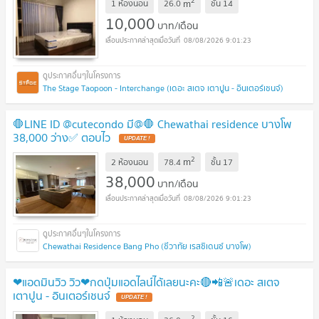
2
m
1 ห้องนอน
26.0
ชั้น
14
10,000
บาท/เดือน
08/08/2026 9:01:23
The Stage Taopoon - Interchange (เดอะ สเตจ เตาปูน - อินเตอร์เชนจ์)
🛑LINE ID @cutecondo มี@🛑 Chewathai residence บางโพ
38,000 ว่าง✅ ตอบไว
UPDATE !
2
m
2 ห้องนอน
78.4
ชั้น
17
38,000
บาท/เดือน
08/08/2026 9:01:23
Chewathai Residence Bang Pho (ชีวาทัย เรสซิเดนซ์ บางโพ)
❤แอดมินวิว วิว❤กดปุ่มแอดไลน์ได้เลยนะคะ🔴📲🚨เดอะ สเตจ
เตาปูน - อินเตอร์เชนจ์
UPDATE !
2