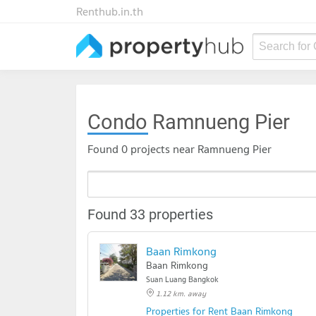
Renthub.in.th
Search for
Condo
Ramnueng Pier
Found 0 projects near Ramnueng Pier
Found 33 properties
Baan Rimkong
Baan Rimkong
Suan Luang Bangkok
1.12 km. away
Properties for Rent Baan Rimkong