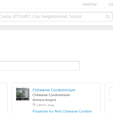
บทความ
Co
 Condo, BTS,MRT, City, Neighborhood, School
Chitwaree Condominium
Chitwaree Condominium
Watthana Bangkok
1.60 km. away
Properties for Rent Chitwaree Condominium