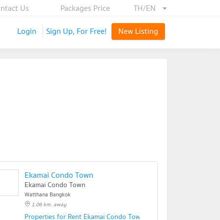
ntact Us
Packages Price
TH/EN
Login
Sign Up, For Free!
New Listing
Ekamai Condo Town
Ekamai Condo Town
Watthana Bangkok
1.06 km. away
Properties for Rent Ekamai Condo Town