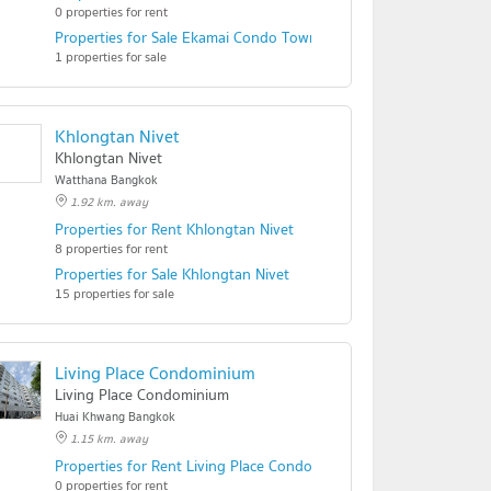
0 properties for rent
Properties for Sale Ekamai Condo Town
1 properties for sale
Khlongtan Nivet
Khlongtan Nivet
Watthana Bangkok
1.92 km. away
Klongton
Properties for Rent Khlongtan Nivet
8 properties for rent
longton
Properties for Sale Khlongtan Nivet
15 properties for sale
Living Place Condominium
Living Place Condominium
Huai Khwang Bangkok
1.15 km. away
Properties for Rent Living Place Condominium
0 properties for rent