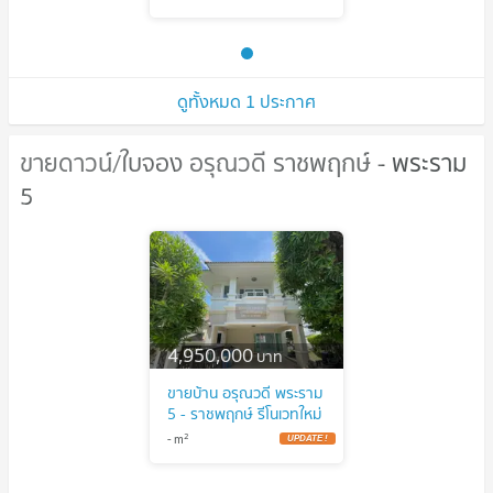
นนทบุรี CX-145645 ✅
ทักไลน์
@connexproperty ตอบ
ทันที ทีมงานมืออาชีพ ✅
ดูทั้งหมด 1 ประกาศ
ขายดาวน์/ใบจอง อรุณวดี ราชพฤกษ์ - พระราม
ขายดาวน์/ใบจอง อรุณวดี ราชพฤกษ์ -
5
พระราม 5
4,950,000
บาท
ขายบ้าน อรุณวดี พระราม
5 - ราชพฤกษ์ รีโนเวทใหม่
บางกร่าง เมืองนนทบุรี
2
-
m
นนทบุรี CX-145645 ✅
ทักไลน์