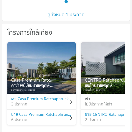
@connexproperty ตอบ
ทันที ทีมงานมืออาชีพ ✅
ดูทั้งหมด 1 ประกาศ
โครงการใกล้เคียง
Casa Premium Ratchaphruek-Rama 5
CENTRO Ratchapruek
คาซ่า พรีเมี่ยม ราชพฤกษ์-พระราม 5
เซนโทร ราชพฤกษ์
เมืองนนทบุรี นนทบุรี
บางใหญ่ นนทบุรี
เช่า Casa Premium Ratchaphruek-Rama 5
เช่า
3 ประกาศ
ไม่มีประกาศให้เช่า
ขาย Casa Premium Ratchaphruek-Rama 5
ขาย CENTRO Ratchapruek
6 ประกาศ
2 ประกาศ