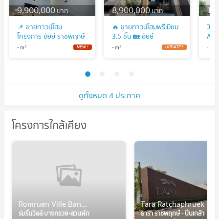
9,900,000
8,900,000
14
บาท
บาท
📌 ขายทาวน์โฮม
🔥 ขายทาวน์โฮมพรีเมียม
3 B
โครงการ อัยย์ ราชพฤกษ์
3.5 ชั้น 🏡 อัยย์
AI 
3 ชั้น 3 ห้องนอน 4
ราชพฤกษ์ | AI
2
2
2
-
m
-
m
-
m
ห้องน้ำ
Ratchaphruek | ใกล้
Central Westville – ถนน
ราชพฤกษ์ – กาญจนา
ภิเษก
ดูทั้งหมด 4 ประกาศ
โครงการใกล้เคียง
Romruen Ville Bang Kruai-Suan Phak
Tara Ratchaphruek - Pinklao
ร่มรื่นวิลล์ บางกรวย-สวนผัก
ธารา ราชพฤกษ์ - ปิ่นเกล้า