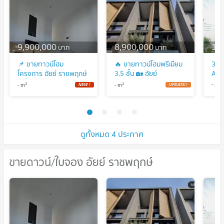
9,900,000
8,900,000
14
บาท
บาท
📌 ขายทาวน์โฮม
🔥 ขายทาวน์โฮมพรีเมียม
3 B
โครงการ อัยย์ ราชพฤกษ์
3.5 ชั้น 🏡 อัยย์
AI 
3 ชั้น 3 ห้องนอน 4
ราชพฤกษ์ | AI
2
2
2
-
m
-
m
-
m
ห้องน้ำ
Ratchaphruek | ใกล้
Central Westville – ถนน
ราชพฤกษ์ – กาญจนา
ภิเษก
ดูทั้งหมด 4 ประกาศ
ขายดาวน์/ใบจอง อัยย์ ราชพฤกษ์
ขายดาวน์/ใบจอง อัยย์ ราชพฤกษ์