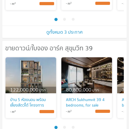
ARCH Sukhumvit 39
2
2
2
-
m
-
m
-
m
ใกล้ MRT เพชรบุรี (ID
1492570)
ดูทั้งหมด 3 ประกาศ
ขายดาวน์/ใบจอง อาร์ค สุขุมวิท 39
ขายดาวน์/ใบจอง อาร์ค สุขุมวิท 39
122,000,000
80,800,000
75
บาท
บาท
บ้าน 5 ห้องนอน พร้อม
ARCH Sukhumvit 39 4
ARC
เลี้ยงสัตว์ได้ โครงการ
bedrooms, for sale
bed
ARCH Sukhumvit 39
2
2
2
-
m
-
m
-
m
ใกล้ MRT เพชรบุรี (ID
1492570)