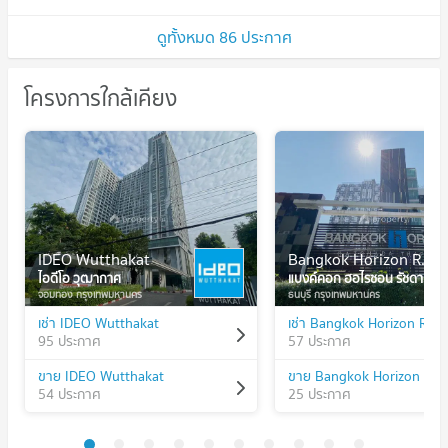
ดูทั้งหมด 86 ประกาศ
โครงการใกล้เคียง
IDEO Wutthakat
Bangkok Horizon Ratchada - Thapra
ไอดีโอ วุฒากาศ
แบงค์คอก ฮอไรซอน รัชดา - ท่าพระ
จอมทอง กรุงเทพมหานคร
ธนบุรี กรุงเทพมหานคร
เช่า IDEO Wutthakat
95 ประกาศ
57 ประกาศ
ขาย IDEO Wutthakat
54 ประกาศ
25 ประกาศ