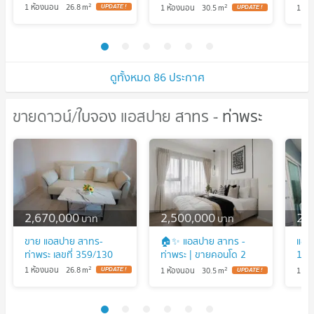
ห้องนอน (HBH-ST-123)
(ขา
2
2
1 ห้องนอน
26.8
m
1 ห้องนอน
30.5
m
1 ห้
ดูทั้งหมด 86 ประกาศ
ขายดาวน์/ใบจอง แอสปาย สาทร - ท่าพระ
ขายดาวน์/ใบจอง แอสปาย สาทร -
ท่าพระ
2,670,000
2,500,000
2,
บาท
บาท
ขาย แอสปาย สาทร-
🏠✨ แอสปาย สาทร -
แอส
ท่าพระ เลขที่ 359/130
ท่าพระ | ขายคอนโด 2
1 B
ห้องนอน (HBH-ST-123)
(ขา
2
2
1 ห้องนอน
26.8
m
1 ห้องนอน
30.5
m
1 ห้