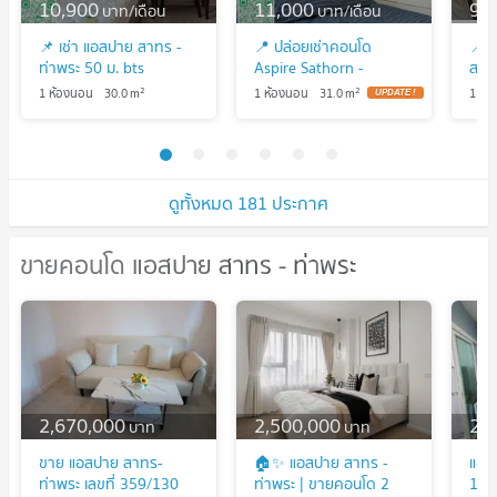
10,900
11,000
9,
บาท/เดือน
บาท/เดือน
📌 เช่า แอสปาย สาทร -
📍 ปล่อยเช่าคอนโด
📍 ใ
ท่าพระ 50 ม. bts
Aspire Sathorn -
สาทร
ตลาดพลู ใกล้ เดอะมอลล์
Thapra 🚈 ใกล้ BTS
BTS
2
2
1 ห้องนอน
30.0
m
1 ห้องนอน
31.0
m
1 ห้
ไลฟ์สโตร์ ท่าพระ OK ไลน์
ตลาดพลู/เดอะมอลล์
- 0886060125
ท่าพระ !!
ดูทั้งหมด 181 ประกาศ
ขายคอนโด แอสปาย สาทร - ท่าพระ
ขายคอนโด แอสปาย สาทร - ท่าพระ
2,670,000
2,500,000
2,
บาท
บาท
ขาย แอสปาย สาทร-
🏠✨ แอสปาย สาทร -
แอส
ท่าพระ เลขที่ 359/130
ท่าพระ | ขายคอนโด 2
1 B