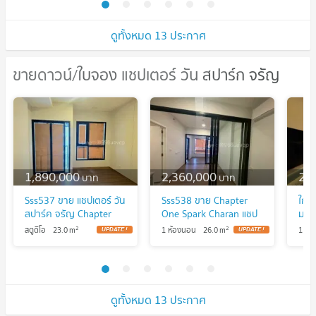
ดูทั้งหมด 13 ประกาศ
ขายดาวน์/ใบจอง แชปเตอร์ วัน สปาร์ก จรัญ
ขายดาวน์/ใบจอง แชปเตอร์ วัน สปาร์ก
จรัญ
1,890,000
2,360,000
2,
บาท
บาท
Sss537 ขาย แชปเตอร์ วัน
Sss538 ขาย Chapter
ใกล
สปาร์ค จรัญ Chapter
One Spark Charan แชป
ม. |
One Spark Charan ใกล้
เตอร์วัน สปาร์ค จรัญ ใกล้
One
2
2
สตูดิโอ
23.0
m
1 ห้องนอน
26.0
m
1 ห้
MRT บางพลัด
MRT บางพลัดเพียง 150
316
เมตร
ดูทั้งหมด 13 ประกาศ