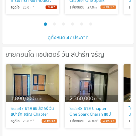
โครงการ) ให้เช่าคอนโด :
Chapter One Spark
มาก
แชปเตอร์ วัน สปาร์ค จรัญ
Charan ห้องสวย เฟอร์
ก จ
2
2
สตูดิโอ
23.0
m
1 ห้องนอน
27.0
m
1 ห้
(Chapter One Spark
ครบ ราคาพิเศษ
@mp
Charan)*** ใกล้ MRT
แอด
บางพลัด 150 เมตร
ดูทั้งหมด 47 ประกาศ
ขายคอนโด แชปเตอร์ วัน สปาร์ก จรัญ
ขายคอนโด แชปเตอร์ วัน สปาร์ก จรัญ
1,890,000
2,360,000
2,
บาท
บาท
Sss537 ขาย แชปเตอร์ วัน
Sss538 ขาย Chapter
ใกล
สปาร์ค จรัญ Chapter
One Spark Charan แชป
ม. |
One Spark Charan ใกล้
เตอร์วัน สปาร์ค จรัญ ใกล้
One
2
2
สตูดิโอ
23.0
m
1 ห้องนอน
26.0
m
1 ห้
MRT บางพลัด
MRT บางพลัดเพียง 150
316
เมตร