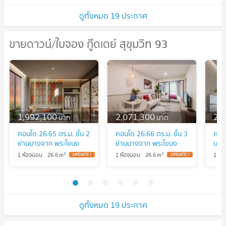
ดูทั้งหมด 19 ประกาศ
ขายดาวน์/ใบจอง กู๊ดเดย์ สุขุมวิท 93
ขายดาวน์/ใบจอง กู๊ดเดย์ สุขุมวิท 93
1,992,100
2,071,300
2,
บาท
บาท
คอนโด 26.65 ตร.ม. ชั้น 2
คอนโด 26.66 ตร.ม. ชั้น 3
คอนโ
ย่านบางจาก พระโขนง
ย่านบางจาก พระโขนง
บาง
ใกล้รถไฟฟ้า
ทำเลเงียบใกล้สวนส่วน
สวนแ
2
2
1 ห้องนอน
26.6
m
1 ห้องนอน
26.6
m
1 ห้
กลาง
ดูทั้งหมด 19 ประกาศ