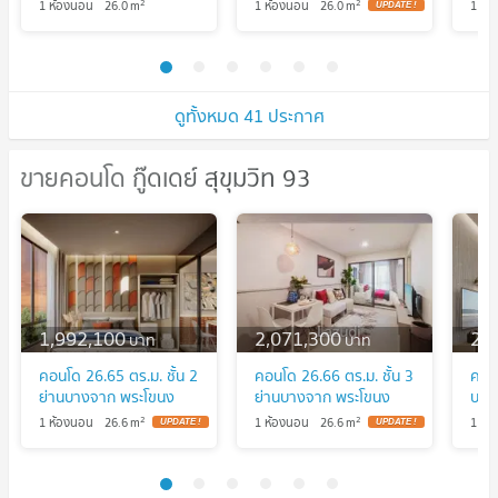
คอนโดใหม่สุด มีว่างหลาย
สุขุมวิท 93 (M6907038)
สุข
2
2
1 ห้องนอน
26.0
m
1 ห้องนอน
26.0
m
1 ห้
ห้อง💦
ID Line : @condo79
ID 
ดูทั้งหมด 41 ประกาศ
ขายคอนโด กู๊ดเดย์ สุขุมวิท 93
ขายคอนโด กู๊ดเดย์ สุขุมวิท 93
1,992,100
2,071,300
2,
บาท
บาท
คอนโด 26.65 ตร.ม. ชั้น 2
คอนโด 26.66 ตร.ม. ชั้น 3
คอนโ
ย่านบางจาก พระโขนง
ย่านบางจาก พระโขนง
บาง
ใกล้รถไฟฟ้า
ทำเลเงียบใกล้สวนส่วน
สวนแ
2
2
1 ห้องนอน
26.6
m
1 ห้องนอน
26.6
m
1 ห้
กลาง