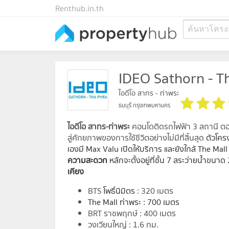
Renthub.in.th
ค้นหาโครง
IDEO Sathorn - T
ไอดีโอ สาทร - ท่าพระ
ธนบุรี กรุงเทพมหานคร
ไอดีโอ สาทร-ท่าพระ
คอนโดติดรถไฟฟ้า 3 สถานี ตอบ
สู่ศักยภาพของการใช้ชีวิตอย่างไม่มีที่สิ้นสุด
ตัวโคร
เองมี Max Valu เปิดให้บริการ และยังใกล้ The Ma
ความสะดวก
หลักจะตั้งอยู่ที่ชั้น 7 สระว่ายน้ำขน
เคียง
BTS
โพธิ์นิมิตร
: 320 เมตร
The Mall ท่าพระ : 700 เมตร
BRT ราชพฤกษ์ : 400 เมตร
วงเวียนใหญ่ : 1.6 กม.