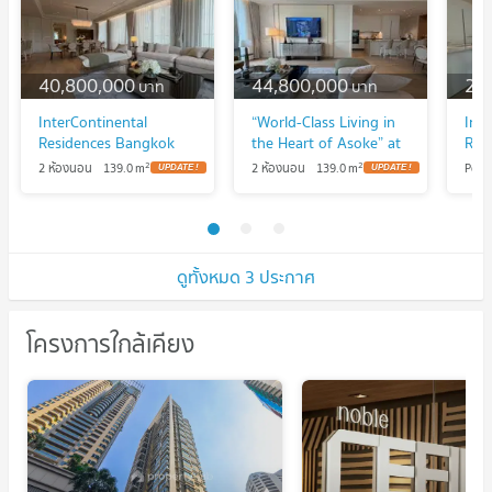
40,800,000
44,800,000
21
บาท
บาท
InterContinental
“World-Class Living in
Inte
Residences Bangkok
the Heart of Asoke” at
Res
Asoke 2 ห้องนอน 2
InterContinental
Aso
2
2
2 ห้องนอน
139.0
m
2 ห้องนอน
139.0
m
Pent
ห้องน้ำ 139 ตรม.เริ่มต้น
Residences Bangkok
Bat
40 ลบ.
Asoke 2 Bedrooms 2
218
Bathrooms 139 sq.m.
44.8 MB.
ดูทั้งหมด 3 ประกาศ
โครงการใกล้เคียง