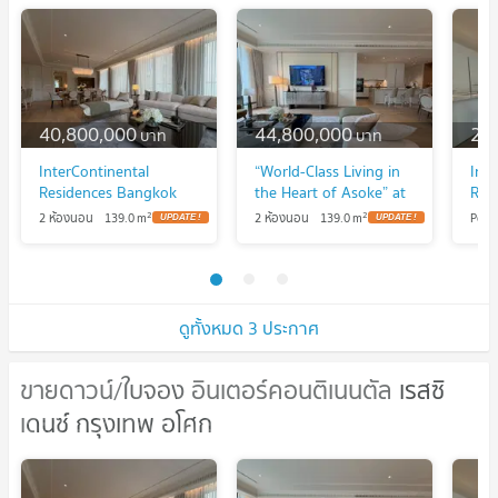
40,800,000
44,800,000
21
บาท
บาท
InterContinental
“World-Class Living in
Inte
Residences Bangkok
the Heart of Asoke” at
Res
Asoke 2 ห้องนอน 2
InterContinental
Aso
2
2
2 ห้องนอน
139.0
m
2 ห้องนอน
139.0
m
Pent
ห้องน้ำ 139 ตรม.เริ่มต้น
Residences Bangkok
Bat
40 ลบ.
Asoke 2 Bedrooms 2
218
Bathrooms 139 sq.m.
44.8 MB.
ดูทั้งหมด 3 ประกาศ
ขายดาวน์/ใบจอง อินเตอร์คอนติเนนตัล เรสซิ
ขายดาวน์/ใบจอง อินเตอร์คอนติเนนตัล
เดนซ์ กรุงเทพ อโศก
เรสซิเดนซ์ กรุงเทพ อโศก