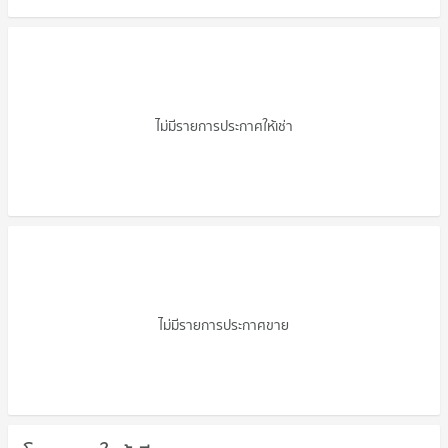
คอนโดให้เช่า ไอรา เรสซิเดนซ์
งามวงศ์วาน
ไม่มีรายการประกาศให้เช่า
ขายคอนโด ไอรา เรสซิเดนซ์ งามวงศ์วาน
ไม่มีรายการประกาศขาย