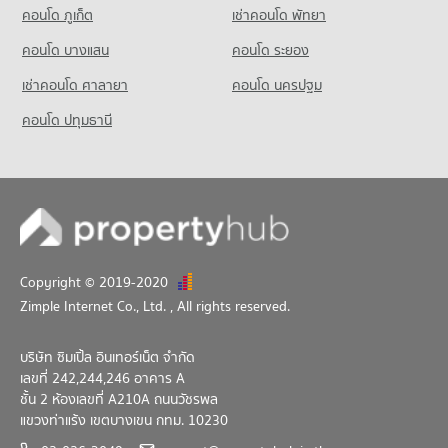
คอนโด ภูเก็ต
เช่าคอนโด พัทยา
คอนโดให้เช่า การไฟฟ้าส่วนภูมิภาค (กฟภ.)
ขายคอนโด บิ๊กซี วงศ์สว่าง
มีคอนโดให้เช่า 73 ประกาศ
มีคอนโดขาย 138 ประกาศ
คอนโด บางแสน
คอนโด ระยอง
ขายคอนโด การไฟฟ้าส่วนภูมิภาค (กฟภ.)
เช่าคอนโด ศาลายา
คอนโด นครปฐม
มีคอนโดขาย 184 ประกาศ
คอนโด ปทุมธานี
Copyright © 2019-2020
Zimple Internet Co., Ltd.
, All rights reserved.
บริษัท ซิมเปิ้ล อินเทอร์เน็ต จำกัด
เลขที่ 242,244,246 อาคาร A
ชั้น 2 ห้องเลขที่ A210A ถนนวัชรพล
แขวงท่าแร้ง เขตบางเขน กทม. 10230