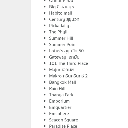
Onnut Plaza
Big C อ่อนนุช
Habito mall
Century สุขุมวิท
Pickadaily .
The Phyll
Summer Hill
Summer Point
Lotus’s สุขุมวิท 50
Gateway เอกมัย
101 The Third Place
Major เอกมัย
Makro ศรีนครินทร์ 2
Bangkok Mall
Rain Hill
Thanya Park
Emporium
Emquartier
Emsphere
Seacon Square
Paradise Place