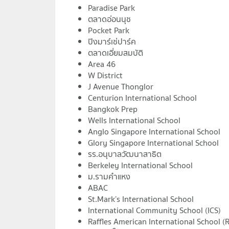
Paradise Park
ตลาดอ่อนนุช
Pocket Park
ปิงมาร์เช่ปาร์ค
ตลาดเอี่ยมสมบัติ
Area 46
W District
J Avenue Thonglor
Centurion International School
Bangkok Prep
Wells International School
Anglo Singapore International School
Glory Singapore International School
รร.อนุบาลวัฒนาสาธิต
Berkeley International School
ม.รามคำแหง
ABAC
St.Mark’s International School
International Community School (ICS)
Raffles American International School (