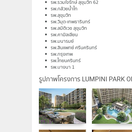
รพ.รวมใจรักษ์ สุขุมวิท 62
รพ.กล้วยน้ำไท
รพ.สุขุมวิท
รพ.วิมุต-เทพธารินทร์
รพ.สมิติเวช สุขุมวิท
รพ.คามิลเลียน
รพ.มนารมย์
รพ.สินแพทย์ ศรีนครินทร์
รพ.กรุงเทพ
รพ.ไทยนครินทร์
รพ.บางนา 1
รูปภาพโครงการ LUMPINI PARK O