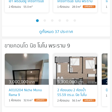
เช่า พร้อมอยู่ โครงการนิช
โครงการนิช โมโน พระราม
โคร
โมโน พระราม 9 ทำเลดี
9 ทำเลดี ห้องใหม่ตกแต่ง
9 ทำ
2
2
2 ห้องนอน
55.0
m
1 ห้องนอน
28.0
m
1 ห้
ห้องใหม่ตกแต่งครบ บน
ครบ บนทำเลพระราม 9
ครบ
ทำเลพระราม 9 ใจกลาง
ใจกลางเมือง
ใจก
เมือง
ดูทั้งหมด 37 ประกาศ
ขายคอนโด นิช โมโน พระราม 9
ขายคอนโด นิช โมโน พระราม 9
3,000,000
5,300,000
2,
บาท
บาท
A010204 Niche Mono
2 ห้องนอน 2 ห้องน้ำ
นิช 
Rama 9
55.59 ตร.ม. นิช โมโน
1 ห้
พระราม 9
2
2
1 ห้องนอน
32.6
m
2 ห้องนอน
56.5
m
UPDATE !
UPDATE !