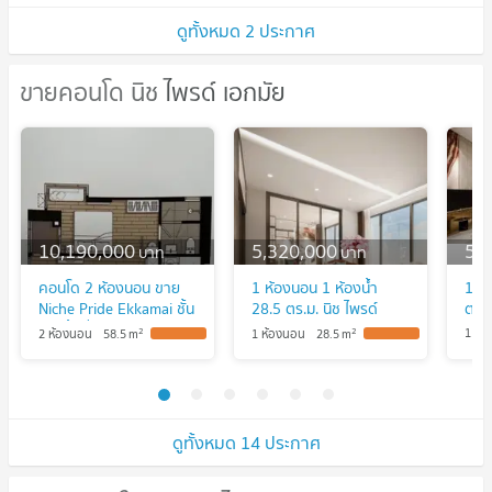
ดูทั้งหมด 2 ประกาศ
ขายคอนโด นิช ไพรด์ เอกมัย
ขายคอนโด นิช ไพรด์ เอกมัย
10,190,000
5,320,000
5,
บาท
บาท
คอนโด 2 ห้องนอน ขาย
1 ห้องนอน 1 ห้องน้ำ
1 ห
Niche Pride Ekkamai ชั้น
28.5 ตร.ม. นิช ไพรด์
ตร.ม
28 พื้นที่ 58.5 ตร.ม. ใกล้
เอกมัย
2
2
1 ห้
2 ห้องนอน
58.5
m
1 ห้องนอน
28.5
m
ARL รามคำแหง (ID
2193372)
ดูทั้งหมด 14 ประกาศ