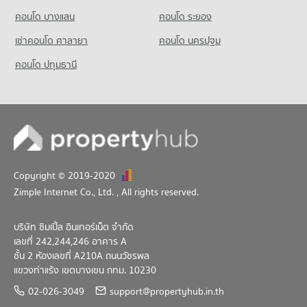
ขายคอนโด บิ๊กซี เอ็กซ์ตร้า รัชดาภิเษก
คอนโด รร.ไทยคริสเตียน
มีคอนโดให้เช่า 15,045 ประกาศ
มีคอนโดขาย 17,504 ประกาศ
คอนโด บางแสน
คอนโด ระยอง
892 โครงการ
ขายคอนโด สุขุมวิท ชั้นนอก
เช่าคอนโด ศาลายา
คอนโด นครปฐม
มีคอนโดขาย 5,581 ประกาศ
คอนโดให้เช่า รร.ไทยคริสเตียน
มีคอนโดให้เช่า 60,337 ประกาศ
คอนโด ปทุมธานี
ขายคอนโด รร.ไทยคริสเตียน
มีคอนโดขาย 21,726 ประกาศ
Copyright © 2019-2020
Zimple Internet Co., Ltd.
, All rights reserved.
บริษัท ซิมเปิ้ล อินเทอร์เน็ต จำกัด
เลขที่ 242,244,246 อาคาร A
ชั้น 2 ห้องเลขที่ A210A ถนนวัชรพล
แขวงท่าแร้ง เขตบางเขน กทม. 10230
02-026-3049
support@propertyhub.in.th