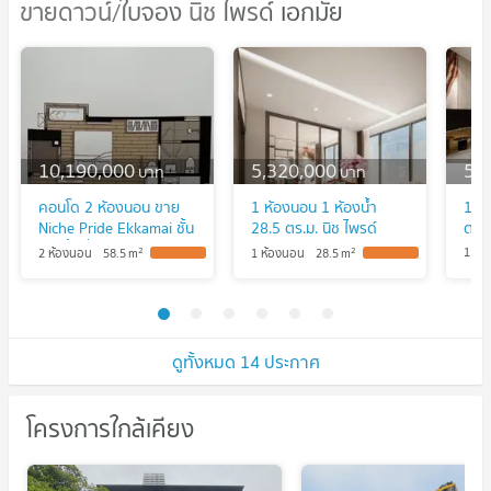
ขายดาวน์/ใบจอง นิช ไพรด์ เอกมัย
ขายดาวน์/ใบจอง นิช ไพรด์ เอกมัย
10,190,000
5,320,000
5,
บาท
บาท
คอนโด 2 ห้องนอน ขาย
1 ห้องนอน 1 ห้องน้ำ
1 ห
Niche Pride Ekkamai ชั้น
28.5 ตร.ม. นิช ไพรด์
ตร.ม
28 พื้นที่ 58.5 ตร.ม. ใกล้
เอกมัย
2
2
1 ห้
2 ห้องนอน
58.5
m
1 ห้องนอน
28.5
m
ARL รามคำแหง (ID
2193372)
ดูทั้งหมด 14 ประกาศ
โครงการใกล้เคียง