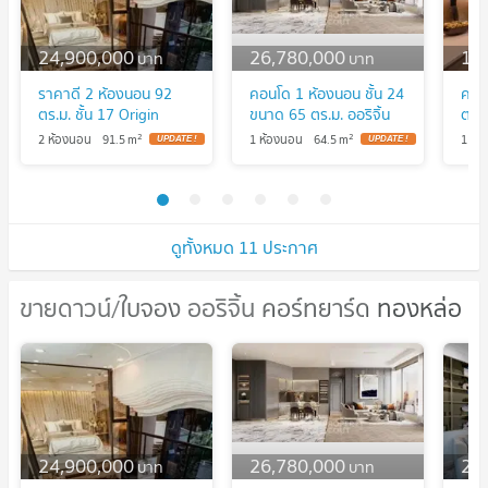
24,900,000
26,780,000
14
บาท
บาท
ราคาดี 2 ห้องนอน 92
คอนโด 1 ห้องนอน ชั้น 24
คอน
ตร.ม. ชั้น 17 Origin
ขนาด 65 ตร.ม. ออริจิ้น
ตร.ม
Thonglor World ใกล้
ทองหล่อ เวิลด์ ใกล้ BTS
Tho
2
2
2 ห้องนอน
91.5
m
1 ห้องนอน
64.5
m
1 ห้
BTS ทองหล่อ (ID
ทองหล่อ (ID 2116227)
BTS
2579869)
151
ดูทั้งหมด 11 ประกาศ
ขายดาวน์/ใบจอง ออริจิ้น คอร์ทยาร์ด ทองหล่อ
ขายดาวน์/ใบจอง ออริจิ้น คอร์ทยาร์ด
ทองหล่อ
24,900,000
26,780,000
25
บาท
บาท