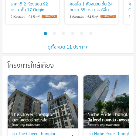
ราคาดี 2 ห้องนอน 92
คอนโด 1 ห้องนอน ชั้น 24
คอน
ตร.ม. ชั้น 17 Origin
ขนาด 65 ตร.ม. ออริจิ้น
Cou
Thonglor World ใกล้
ทองหล่อ เวิลด์ ใกล้ BTS
พื้น
2
2
2 ห้องนอน
91.5
m
1 ห้องนอน
64.5
m
2 ห้
BTS ทองหล่อ (ID
ทองหล่อ (ID 2116227)
ทอง
2579869)
ดูทั้งหมด 11 ประกาศ
โครงการใกล้เคียง
The Clover Thonglor
Niche Pride Thonglor - Phetchaburi
เดอะ โคลเวอร์ ทองหล่อ
นิช ไพรด์ ทองหล่อ - เพชรบุรี
วัฒนา กรุงเทพมหานคร
ห้วยขวาง กรุงเทพมหานคร
เช่า The Clover Thonglor