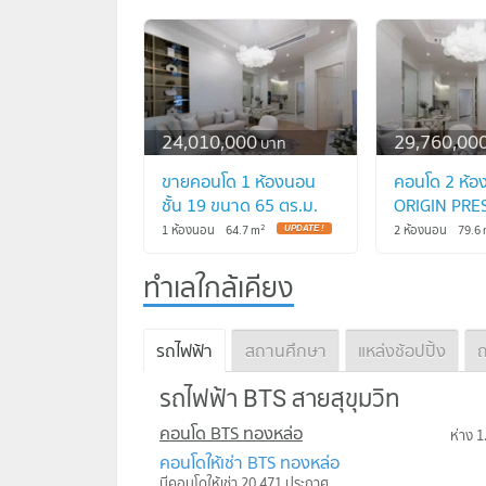
24,010,000
29,760,00
บาท
ขายคอนโด 1 ห้องนอน
คอนโด 2 ห้อง
ชั้น 19 ขนาด 65 ตร.ม.
ORIGIN PRE
ORIGIN PRESTIGE
ทองหล่อ ใกล้
2
1 ห้องนอน
64.7
m
2 ห้องนอน
79.6
ทองหล่อ ใกล้ BTS
ทองหล่อ (ID
ทองหล่อ (ID 1311740)
ทำเลใกล้เคียง
รถไฟฟ้า
สถานศึกษา
แหล่งช้อปปิ้ง
ถ
รถไฟฟ้า BTS สายสุขุมวิท
คอนโด BTS ทองหล่อ
ห่าง 1
คอนโดให้เช่า BTS ทองหล่อ
มีคอนโดให้เช่า 20,471 ประกาศ