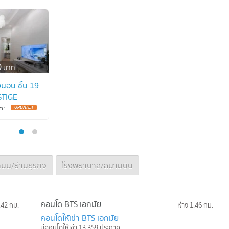
0
บาท
นอน ชั้น 19
STIGE
 BTS
2
m
 1311741)
นน/ย่านธุรกิจ
โรงพยาบาล/สนามบิน
คอนโด BTS เอกมัย
.42 กม.
ห่าง 1.46 กม.
คอนโดให้เช่า BTS เอกมัย
มีคอนโดให้เช่า 13,359 ประกาศ