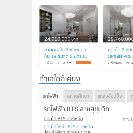
24,010,000
29,760,00
บาท
ขายคอนโด 1 ห้องนอน
คอนโด 2 ห้อง
ชั้น 19 ขนาด 65 ตร.ม.
ORIGIN PRE
ORIGIN PRESTIGE
ทองหล่อ ใกล้
2
1 ห้องนอน
64.7
m
2 ห้องนอน
79.6
ทองหล่อ ใกล้ BTS
ทองหล่อ (ID
ทองหล่อ (ID 1311740)
ทำเลใกล้เคียง
รถไฟฟ้า
สถานศึกษา
แหล่งช้อปปิ้ง
ถ
รถไฟฟ้า BTS สายสุขุมวิท
คอนโด BTS ทองหล่อ
ห่าง 1
คอนโดให้เช่า BTS ทองหล่อ
มีคอนโดให้เช่า 20,558 ประกาศ