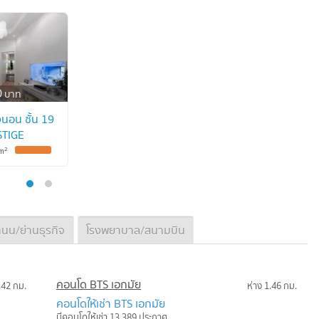
0
บาท
นอน ชั้น 19
STIGE
 BTS
2
m
 1311741)
นน/ย่านธุรกิจ
โรงพยาบาล/สนามบิน
คอนโด BTS เอกมัย
.42 กม.
ห่าง 1.46 กม.
คอนโดให้เช่า BTS เอกมัย
มีคอนโดให้เช่า 13,389 ประกาศ