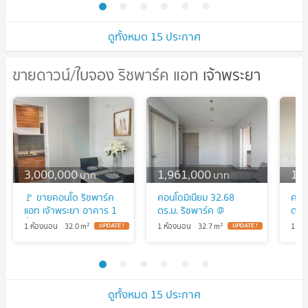
ดูทั้งหมด 15 ประกาศ
ขายดาวน์/ใบจอง ริชพาร์ค แอท เจ้าพระยา
ขายดาวน์/ใบจอง ริชพาร์ค แอท
เจ้าพระยา
3,000,000
1,961,000
1,
บาท
บาท
🚩 ขายคอนโด ริชพาร์ค
คอนโดมิเนียม 32.68
คอนโ
แอท เจ้าพระยา อาคาร 1
ตร.ม. ริชพาร์ค @
ตร.ม
ชั้น 33 1 ห้องนอน ขนาด
เจ้าพระยา เมืองนนทบุรี
เจ้า
2
2
1 ห้องนอน
32.0
m
1 ห้องนอน
32.7
m
1 ห้
32 ตรม ใกล้ MRT สถานี
นนทบุรี 2M
นนทบ
ไทรม้า
ดูทั้งหมด 15 ประกาศ