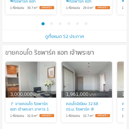
📢ริชพาร์ค แอท
📢ริชพาร์ค แอท
📢ร
เจ้าพระยา👉แอดไลน์
เจ้าพระยา👉แอดไลน์
เจ้
2
2
1 ห้องนอน
30.7
m
1 ห้องนอน
29.0
m
1 ห้
@714txlxc( มี @ ด้วย) แอ
@714txlxc( มี @ ด้วย) แอ
@714
ดมินตอบไว
ดมินตอบไว
ดมิ
ดูทั้งหมด 52 ประกาศ
ขายคอนโด ริชพาร์ค แอท เจ้าพระยา
ขายคอนโด ริชพาร์ค แอท เจ้าพระยา
3,000,000
1,961,000
1,
บาท
บาท
🚩 ขายคอนโด ริชพาร์ค
คอนโดมิเนียม 32.68
คอนโ
แอท เจ้าพระยา อาคาร 1
ตร.ม. ริชพาร์ค @
ตร.ม
ชั้น 33 1 ห้องนอน ขนาด
เจ้าพระยา เมืองนนทบุรี
เจ้า
2
2
1 ห้องนอน
32.0
m
1 ห้องนอน
32.7
m
1 ห้
32 ตรม ใกล้ MRT สถานี
นนทบุรี 2M
นนทบ
ไทรม้า