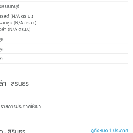
ย นนทบุรี
เรสต์
(
N/A
ตร.ม.
)
สต์ซูน
(
N/A
ตร.ม.
)
อล่า
(
N/A
ตร.ม.
)
มูล
มูล
อง
้า - สิรินธร
มีรายการประกาศให้เช่า
ดูทั้งหมด 1 ประกาศ
 - สิรินธร
 - สิรินธร