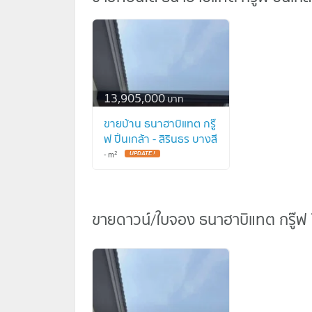
13,905,000
บาท
ขายบ้าน ธนาฮาบิแทต กรู๊
ฟ ปิ่นเกล้า - สิรินธร บางสี
ทอง บางกรวย นนทบุรี
2
-
m
CX-114968 ✅ ทักไลน์
@connexproperty ตอบ
ทันที ทีมงานมืออาชีพ ✅
ขายดาวน์/ใบจอง ธนาฮาบิแทต กรู๊ฟ ปิ