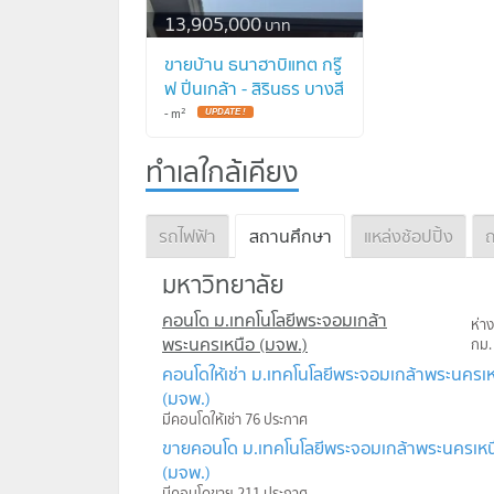
13,905,000
บาท
ขายบ้าน ธนาฮาบิแทต กรู๊
ฟ ปิ่นเกล้า - สิรินธร บางสี
ทอง บางกรวย นนทบุรี
2
-
m
CX-114968 ✅ ทักไลน์
@connexproperty ตอบ
ทำเลใกล้เคียง
ทันที ทีมงานมืออาชีพ ✅
รถไฟฟ้า
สถานศึกษา
แหล่งช้อปปิ้ง
ถ
มหาวิทยาลัย
คอนโด ม.เทคโนโลยีพระจอมเกล้า
ห่า
พระนครเหนือ (มจพ.)
กม.
คอนโดให้เช่า ม.เทคโนโลยีพระจอมเกล้าพระนครเห
(มจพ.)
มีคอนโดให้เช่า 76 ประกาศ
ขายคอนโด ม.เทคโนโลยีพระจอมเกล้าพระนครเหน
(มจพ.)
มีคอนโดขาย 211 ประกาศ