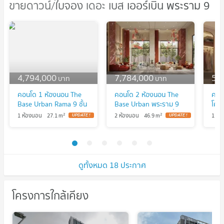
ขายดาวน์/ใบจอง เดอะ เบส เออร์เบิน พระราม 9
ขายดาวน์/ใบจอง เดอะ เบส เออร์เบิน
พระราม 9
4,794,000
7,784,000
5,
บาท
บาท
คอนโด 1 ห้องนอน The
คอนโด 2 ห้องนอน The
คอน
Base Urban Rama 9 ชั้น
Base Urban พระราม 9
โคร
25 ใกล้ MRT พระราม 9
ใกล้ MRT พระราม 9 ชั้น
Urb
2
2
1 ห้องนอน
27.1
m
2 ห้องนอน
46.9
m
1 ห้
(ID 2307938)
10 (ID 2307945)
ใกล้
230
ดูทั้งหมด 18 ประกาศ
โครงการใกล้เคียง