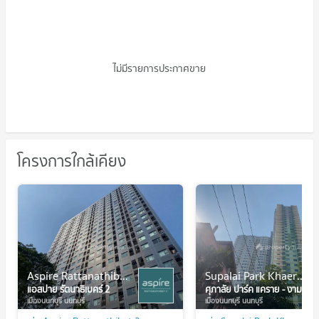
ขายคอนโด เดอะโมส รัตนาธิเบศร์
ไม่มีรายการประกาศขาย
โครงการใกล้เคียง
Aspire Rattanathibet 2
Supalai Park Khaerai - Ngamwongwan
แอสปาย รัตนาธิเบศร์ 2
ศุภาลัย ปาร์ค แคราย - งามวงศ์วาน
เมืองนนทบุรี นนทบุรี
เมืองนนทบุรี นนทบุรี