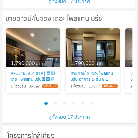
ดูทั้งหมด 17 ประกาศ
ขายดาวน์/ใบจอง เดอะ โพลิแทน บรีซ
ขายดาวน์/ใบจอง เดอะ โพลิแทน บรีซ
1,790,000
1,790,000
4,
บาท
บาท
#SC14653📌 ขาย | 🟦🟨
ขายคอนโด เดอะ โพลิแทน
ขาย
เดอะ โพลิแทน บรีซ🟥🟩💬
บรีซ อาคาร D ชั้น 8 1
บรี
𝑪𝒐𝒏𝒕𝒂𝒄𝒕 𝑳𝑰𝑵𝑬:
ห้องนอน ขนาด 30 ตรม
เมือ
2
2
1 ห้องนอน
30.0
m
1 ห้องนอน
30.0
m
2 ห้
@𝒔𝒆𝒄𝒓𝒆𝒕𝒑𝒓𝒐𝒑𝒆𝒓𝒕𝒚 🔥✨
ใกล้ รพ.พระนั่งเกล้า
108
นนทบุรี
@co
ทันท
ดูทั้งหมด 17 ประกาศ
โครงการใกล้เคียง