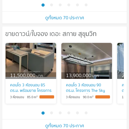
ดูทั้งหมด 70 ประกาศ
ขายดาวน์/ใบจอง เดอะ สกาย สุขุมวิท
ขายดาวน์/ใบจอง เดอะ สกาย สุขุมวิท
11,500,000
13,900,000
2,
บาท
บาท
คอนโด 3 ห้องนอน 85
คอนโด 3 ห้องนอน 90
คอนโ
ตร.ม. พร้อมขาย โครงการ
ตร.ม. โครงการ The Sky
ตร.ม
The Sky Sukhumvit ใกล้
Sukhumvit ชั้น 19-20
เขต
2
2
3 ห้องนอน
85.0
m
3 ห้องนอน
90.0
m
1 ห้
BTS อุดมสุข (ID
ใกล้ BTS อุดมสุข (ID
กรุ
2737515)
1240688)
ดูทั้งหมด 70 ประกาศ