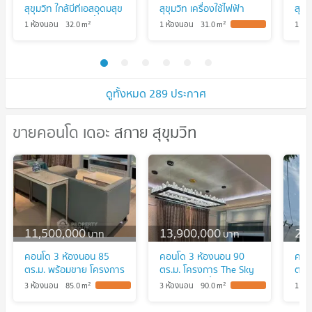
สุขุมวิท ใกล้บีทีเอสอุดมสุข
สุขุมวิท เครื่องใช้ไฟฟ้า
สุขุ
เงียบสงบ สระว่ายน้ำ ฟิต
ครบ ใกล้ BTS อุดมสุข
1 ห
2
2
1 ห้องนอน
32.0
m
1 ห้องนอน
31.0
m
1 ห้
เนตขนาดใหญ่
ใกล้
เบิร
ดูทั้งหมด 289 ประกาศ
ขายคอนโด เดอะ สกาย สุขุมวิท
ขายคอนโด เดอะ สกาย สุขุมวิท
11,500,000
13,900,000
2,
บาท
บาท
คอนโด 3 ห้องนอน 85
คอนโด 3 ห้องนอน 90
คอนโ
ตร.ม. พร้อมขาย โครงการ
ตร.ม. โครงการ The Sky
ตร.ม
The Sky Sukhumvit ใกล้
Sukhumvit ชั้น 19-20
เขต
2
2
3 ห้องนอน
85.0
m
3 ห้องนอน
90.0
m
1 ห้
BTS อุดมสุข (ID
ใกล้ BTS อุดมสุข (ID
กรุ
2737515)
1240688)