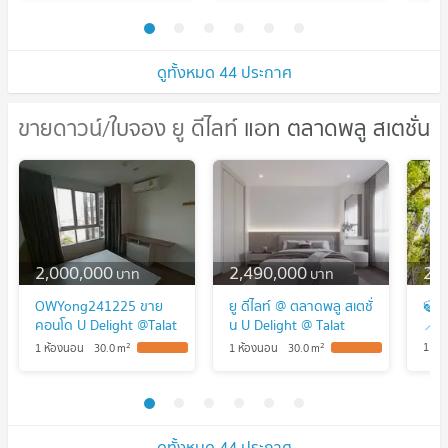
ดูทั้งหมด 44 ประกาศ
ขายดาวน์/ใบจอง ยู ดีไลท์ แอท ตลาดพลู สเตชั่น
ขายดาวน์/ใบจอง ยู ดีไลท์ แอท
ตลาดพลู สเตชั่น
2,000,000
2,490,000
2,
บาท
บาท
OWYong241225 ขาย
ยู ดีไลท์ @ ตลาดพลู สเตชั่
🍃
คอนโด U Delight @Talat
น U Delight @ Talat
📍U
Phlu Station (ยู ดีไลท์ @
Phlu Station
2
2
1 ห้
1 ห้องนอน
30.0
m
1 ห้องนอน
30.0
m
ตลาดพลู สเตชั่น )
ดูทั้งหมด 44 ประกาศ