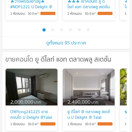
🔥ว่างพร้อมเข้าอยู่🔥
🔥🔥🔥 เช่าคอนโด ยู ดี
🔥🔥
#NOP1221 U Delight @
ไลท์ แอท ตลาดพลู สเตชั่น
ไลท์
Talat Phlu Station
ชั้นสูง ห้องมุม BTS-
BTS
2
2
1 ห้องนอน
30.0
m
2 ห้องนอน
50.0
m
1 ห้
✅แอดไลน์นัดชมห้อง🌸
ตลาดพลู ดาวคะนอง เขต
เขต 
ธนบุรี กรุงเทพ CX-
125
150509 ✅ ทักไลน์
@co
@connexproperty ตอบ
ทันท
ทันที ทีมงานมืออาชีพ ✅
🔥
ดูทั้งหมด 95 ประกาศ
🔥🔥🔥
ขายคอนโด ยู ดีไลท์ แอท ตลาดพลู สเตชั่น
ขายคอนโด ยู ดีไลท์ แอท ตลาดพลู สเตชั่
น
2,000,000
2,490,000
2,
บาท
บาท
OWYong241225 ขาย
ยู ดีไลท์ @ ตลาดพลู สเตชั่
🍃
คอนโด U Delight @Talat
น U Delight @ Talat
📍U
Phlu Station (ยู ดีไลท์ @
Phlu Station
2
2
1 ห้
1 ห้องนอน
30.0
m
1 ห้องนอน
30.0
m
ตลาดพลู สเตชั่น )