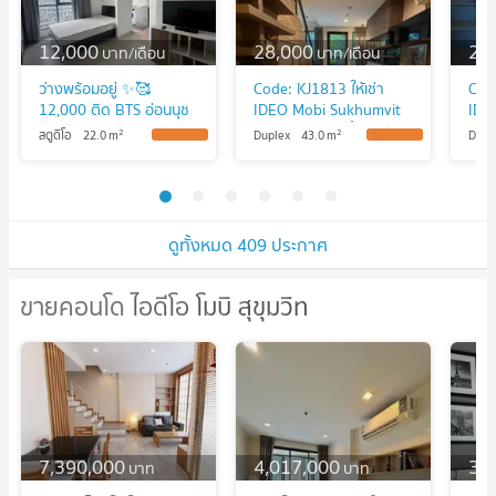
12,000
28,000
23
บาท/เดือน
บาท/เดือน
ว่างพร้อมอยู่ ✨🥰
Code: KJ1813 ให้เช่า
Code
12,000 ติด BTS อ่อนนุช
IDEO Mobi Sukhumvit
IDE
30 m IDEO Mobi
🔥🔥 จองเดือนนี้รับ
81 
2
2
สตูดิโอ
22.0
m
Duplex
43.0
m
Dupl
UPDATE !
UPDATE !
Sukhumvit 81 contact
ส่วนลด1,000บาท 🔥🔥
ส่ว
line id:katk03
@kjcondo (มี@ข้างหน้า
@kj
ด้วยนะคะ)
ด้วย
ดูทั้งหมด 409 ประกาศ
ขายคอนโด ไอดีโอ โมบิ สุขุมวิท
ขายคอนโด ไอดีโอ โมบิ สุขุมวิท
7,390,000
4,017,000
3,
บาท
บาท