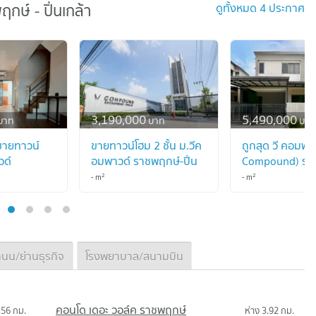
ษ์ - ปิ่นเกล้า
ดูทั้งหมด 4 ประกาศ
3,190,000
5,490,000
บาท
บาท
บาท
ายทาวน์
ขายทาวน์โฮม 2 ชั้น ม.วีค
ถูกสุด วี คอมพา
วด์
อมพาวด์ ราชพฤกษ์-ปิ่น
Compound) ราช
่นเกล้า ( V
เกล้า พร้อมอยู่
ปิ่นเกล้า (สวนผั
2
2
-
m
-
m
เซ็นทรัลเวสต์วิลล
k - Pinklao
ตลาด
นน/ย่านธุรกิจ
โรงพยาบาล/สนามบิน
คอนโด เดอะ วอล์ค ราชพฤกษ์
.56 กม.
ห่าง 3.92 กม.