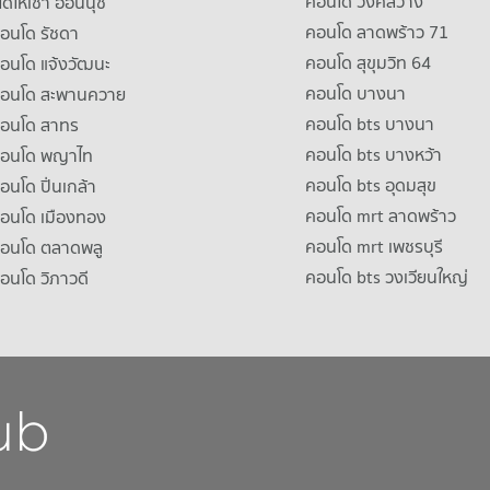
คอนโด วงศ์สว่าง
ดให้เช่า อ่อนนุช
คอนโด ลาดพร้าว 71
คอนโด รัชดา
คอนโด สุขุมวิท 64
คอนโด แจ้งวัฒนะ
คอนโด บางนา
าคอนโด สะพานควาย
คอนโด bts บางนา
คอนโด สาทร
คอนโด bts บางหว้า
าคอนโด พญาไท
คอนโด bts อุดมสุข
คอนโด ปิ่นเกล้า
คอนโด mrt ลาดพร้าว
คอนโด เมืองทอง
คอนโด mrt เพชรบุรี
คอนโด ตลาดพลู
คอนโด bts วงเวียนใหญ่
คอนโด วิภาวดี