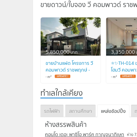
ขายดาวน์/ใบจอง วี คอมพาวด์ ราชพฤก
5,850,000
3,350,000
บาท
ขายบ้านแฝด โครงการ วี
⭐✨TH-014 ข
คอมพาวด์ ราชพฤกษ์ -
โฮมวี คอมพา
ปิ่นเกล้า 2 ชั้น 2 ห้องนอน
ราชพฤกษ์ - ปิ
2
2
-
m
-
m
3 ห้องน้ำ
Compound
Ratchaphrue
ทำเลใกล้เคียง
)✨⭐
รถไฟฟ้า
สถานศึกษา
แหล่งช้อปปิ้ง
ถ
ห้างสรรพสินค้า
คอนโด เดอะ พาซิโอ พาร์ค กาญจนาภิเษก
ห่าง 7