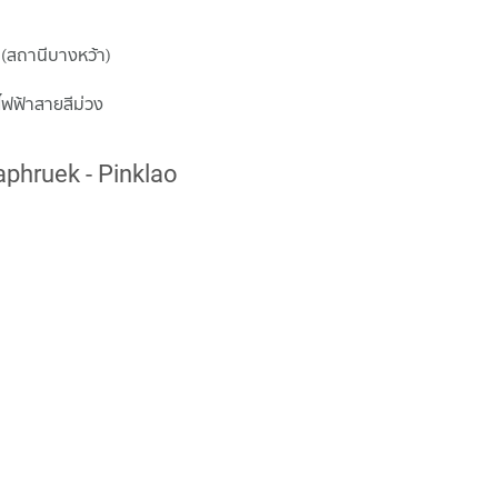
 (สถานีบางหว้า)
ถไฟฟ้าสายสีม่วง
aphruek - Pinklao