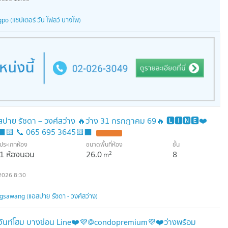
o (แชปเตอร์ วัน โฟลว์ บางโพ)
อสปาย รัชดา – วงศ์สว่าง 🔥ว่าง 31 กรกฎาคม 69🔥 🅻🅸🅽🅴❤️
⬛🟨 📞 065 695 3645🟨⬛
ประเภทห้อง
ขนาดพื้นที่ห้อง
ชั้น
1 ห้องนอน
26.0
8
2
m
2026 8:30
sawang (แอสปาย รัชดา - วงศ์สว่าง)
รีเจ้นท์โฮม บางซ่อน Line❤️💜@condopremium💜❤️ว่างพร้อม