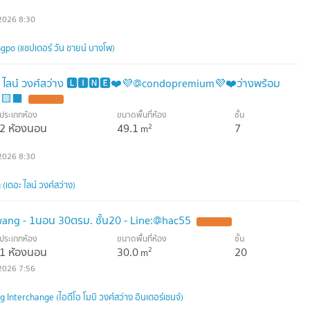
2026 8:30
po (แชปเตอร์ วัน ชายน์ บางโพ)
ะ ไลน์ วงศ์สว่าง 🅻🅸🅽🅴❤️💜@condopremium💜❤️ว่างพร้อม
45🟨⬛
ประเภทห้อง
ขนาดพื้นที่ห้อง
ชั้น
2 ห้องนอน
49.1
7
2
m
2026 8:30
ดอะ ไลน์ วงศ์สว่าง)
wang - 1นอน 30ตรม. ชั้น20 - Line:@hac55
ประเภทห้อง
ขนาดพื้นที่ห้อง
ชั้น
1 ห้องนอน
30.0
20
2
m
2026 7:56
nterchange (ไอดีโอ โมบิ วงศ์สว่าง อินเตอร์เชนจ์)