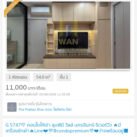
Standard
2
1 ห้องนอน
54.0
m
ชั้น
1
11,000
บาท/เดือน
02/08/2026 11:20:09
The Politan Rive (เดอะ โพลิแทน รีฟ)
G 5747💛 คอนโดให้เช่า ลุมพินี วิลล์ นครอินทร์-ริเวอร์วิว 🔥มี
เครื่องซักผ้า🔥Line❤️💜@condopremium💜❤️ว่างพร้อมอยู่⬛
🟨 📞 065 695 3645🟨⬛