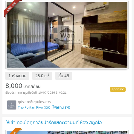
Exclusive
2
1 ห้องนอน
25.0
m
ชั้น
48
8,000
บาท/เดือน
10/07/2026 3:40:21
The Politan Rive (เดอะ โพลิแทน รีฟ)
ให้เช่า คอนโดศุภาลัยปาร์คแยกติวานนท์ ห้อง สตูดิโอ