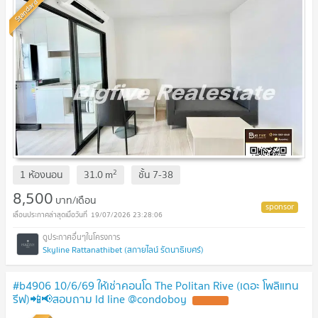
Standard
2
1 ห้องนอน
31.0
m
ชั้น
7-38
8,500
บาท/เดือน
19/07/2026 23:28:06
Skyline Rattanathibet (สกายไลน์ รัตนาธิเบศร์)
#b4906 10/6/69 ให้เช่าคอนโด The Politan Rive (เดอะ โพลิแทน
รีฟ)📲📢สอบถาม ld line @condoboy
UPDATE !