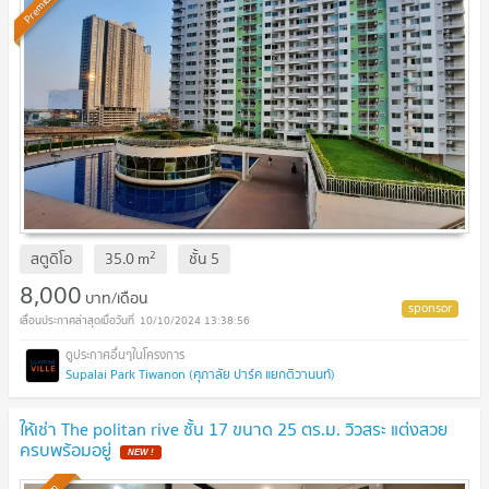
Premium
2
สตูดิโอ
35.0
m
ชั้น
5
8,000
บาท/เดือน
10/10/2024 13:38:56
Supalai Park Tiwanon (ศุภาลัย ปาร์ค แยกติวานนท์)
ให้เช่า The politan rive ชั้น 17 ขนาด 25 ตร.ม. วิวสระ แต่งสวย
ครบพร้อมอยู่