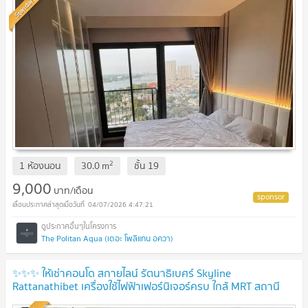
Standard
2
1 ห้องนอน
30.0
m
ชั้น
19
9,000
บาท/เดือน
04/07/2026 4:47:21
The Politan Aqua (เดอะ โพลิแทน อควา)
✨✨✨ ให้เช่าคอนโด สกายไลน์ รัตนาธิเบศร์ Skyline
Rattanathibet เครื่องใช้ไฟฟ้าเฟอร์นิเจอร์ครบ ใกล้ MRT สถานี
แยกนนทบุรี 1🔥🔥