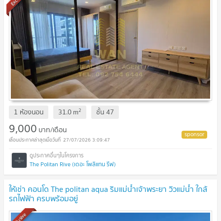
2
1 ห้องนอน
31.0
m
ชั้น
47
9,000
บาท/เดือน
27/07/2026 3:09:47
The Politan Rive (เดอะ โพลิแทน รีฟ)
ให้เช่า คอนโด The politan aqua ริมแม่น้ำเจ้าพระยา วิวแม่น้ำ ใกล้
รถไฟฟ้า ครบพร้อมอยู่
Exclusive