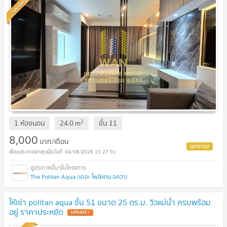
Standard
2
1 ห้องนอน
24.0
m
ชั้น
11
8,000
บาท/เดือน
04/08/2026 13:27:01
The Politan Aqua (เดอะ โพลิแทน อควา)
ให้เช่า politan aqua ชั้น 51 ขนาด 25 ตร.ม. วิวแม่น้ำ ครบพร้อม
อยู่ ราคาประหยัด