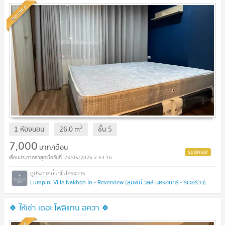
Standard
2
1 ห้องนอน
26.0
m
ชั้น
5
7,000
บาท/เดือน
23/05/2026 2:53:16
Lumpini Ville Nakhon In - Reverview (ลุมพินี วิลล์ นครอินทร์ - ริเวอร์วิว)
🍀 ให้เช่า เดอะ โพลิแทน อควา 🍀