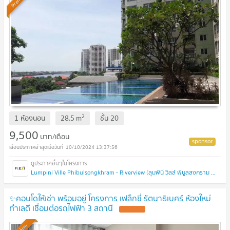
2
1 ห้องนอน
28.5
m
ชั้น
20
9,500
บาท/เดือน
10/10/2024 13:37:56
Lumpini Ville Phibulsongkhram - Riverview (ลุมพินี วิลล์ พิบูลสงคราม - ริเวอร์วิว)
✨คอนโดให้เช่า พร้อมอยู่ โครงการ เฟล็กซี่ รัตนาธิเบศร์ ห้องใหม่
ทำเลดี เชื่อมต่อรถไฟฟ้า 3 สถานี
UPDATE !