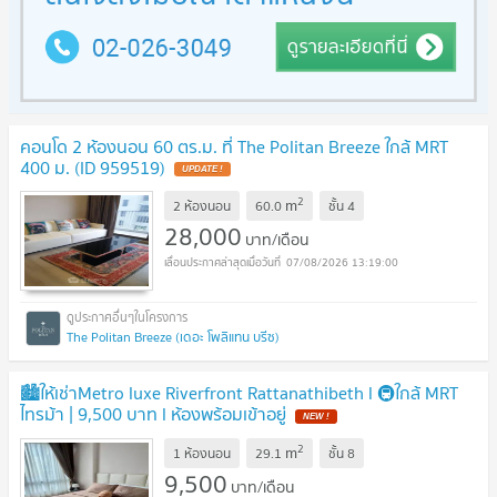
คอนโด 2 ห้องนอน 60 ตร.ม. ที่ The Politan Breeze ใกล้ MRT
400 ม. (ID 959519)
2
m
2 ห้องนอน
60.0
ชั้น
4
28,000
บาท/เดือน
07/08/2026 13:19:00
The Politan Breeze (เดอะ โพลิแทน บรีซ)
🏙️ให้เช่าMetro luxe Riverfront Rattanathibeth l 🚇ใกล้ MRT
ไทรม้า | 9,500 บาท l ห้องพร้อมเข้าอยู่
2
m
1 ห้องนอน
29.1
ชั้น
8
9,500
บาท/เดือน